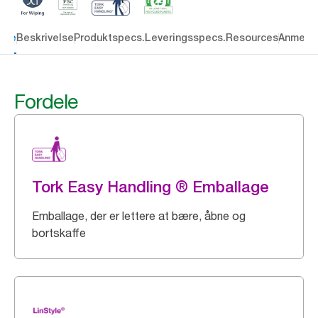
dele
Beskrivelse
Produktspecs.
Leveringsspecs.
Resources
Anmelde
Fordele
Tork Easy Handling ® Emballage
Emballage, der er lettere at bære, åbne og
bortskaffe