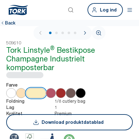
Log ind
Back
1 / 5
509610
®
Tork Linstyle
Bestikpose
Champagne Industrielt
komposterbar
Farve
1/8 cutlery bag
Foldning
1
Lag
Premium
Kvalitet
Download produktdatablad