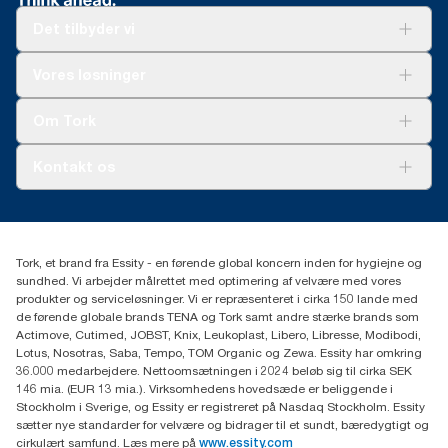
Det tilbyder vi
Løsninger
Vores løsninger
Bæredygtighed
Tork Clean Care
Tork Vision Cleaning
Om Tork
Ad-a-Glance
Tork PaperCircle
Om os
Kontakt os
Succeshistorier
Presse og nyheder
tork.dk.kundeservice@essity.com
Smiley-rapport
(+45) 48 16 82 44
Essity Denmark A/S
Tork, et brand fra Essity - en førende global koncern inden for hygiejne og
Professional Hygiene
sundhed. Vi arbejder målrettet med optimering af velvære med vores
Gydevang 33
produkter og serviceløsninger. Vi er repræsenteret i cirka 150 lande med
DK-3450 Allerød
de førende globale brands TENA og Tork samt andre stærke brands som
Actimove, Cutimed, JOBST, Knix, Leukoplast, Libero, Libresse, Modibodi,
Lotus, Nosotras, Saba, Tempo, TOM Organic og Zewa. Essity har omkring
36.000 medarbejdere. Nettoomsætningen i 2024 beløb sig til cirka SEK
146 mia. (EUR 13 mia.). Virksomhedens hovedsæde er beliggende i
Stockholm i Sverige, og Essity er registreret på Nasdaq Stockholm. Essity
sætter nye standarder for velvære og bidrager til et sundt, bæredygtigt og
cirkulært samfund. Læs mere på
www.essity.com