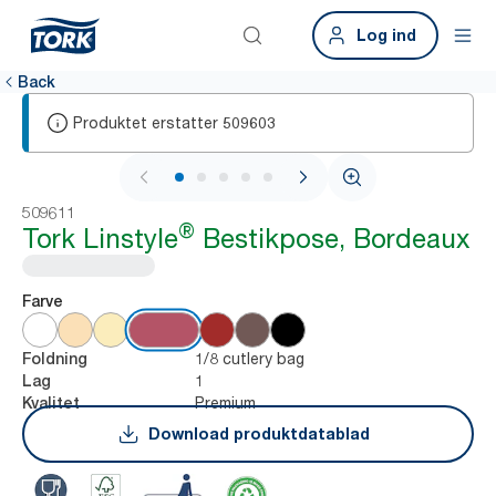
Log ind
Back
Produktet erstatter
509603
1 / 5
509611
®
Tork Linstyle
Bestikpose, Bordeaux
Farve
1/8 cutlery bag
Foldning
1
Lag
Premium
Kvalitet
Download produktdatablad