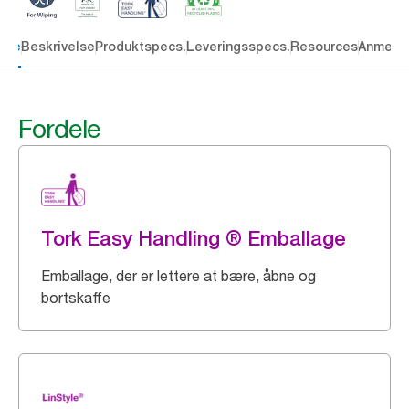
dele
Beskrivelse
Produktspecs.
Leveringsspecs.
Resources
Anmelde
Fordele
Tork Easy Handling ® Emballage
Emballage, der er lettere at bære, åbne og
bortskaffe