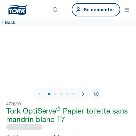
Se connecter
Back
1 / 7
472630
®
Tork OptiServe
Papier toilette sans
mandrin blanc T7