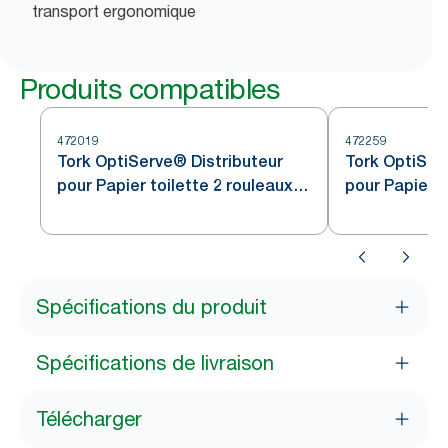
transport ergonomique
Produits compatibles
472019
472259
Tork OptiServe® Distributeur
Tork OptiSer
pour Papier toilette 2 rouleaux
pour Papier t
sans mandrin en acier
sans mandrin
inoxydable T7
inoxydable T
Spécifications du produit
Spécifications de livraison
Télécharger