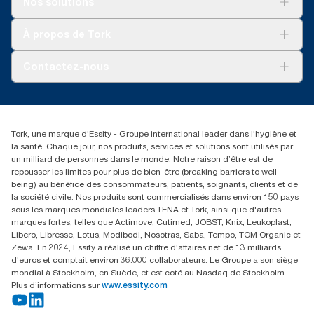
Nos solutions
**
Développement durable
Représente l’assortiment de recharges européen
Tork OptiServe® par occasion d’utilisation. Analyses du cycle
Tork Clean Care
Tork Vision Nettoyage
À propos de Tork
de vie (ACV) vérifiées par des tiers couvrant tous les niveaux de
AD-a-Glance
qualité combinées avec des données de consommation.
Tork PaperCircle
À propos de nous
Comme ces données sont une moyenne des systèmes, elles ne
Contactez-nous
doivent pas être utilisées à des fins de création de rapports
Récits d’une réussite
relatifs à l’empreinte carbone pour des articles et une
service-commande.tork@essity.com
consommation spécifiques.
01 85 07 92 00
Rechercher des distributeurs
Tork, une marque d'Essity - Groupe international leader dans l'hygiène et
la santé. Chaque jour, nos produits, services et solutions sont utilisés par
un milliard de personnes dans le monde. Notre raison d’être est de
repousser les limites pour plus de bien-être (breaking barriers to well-
being) au bénéfice des consommateurs, patients, soignants, clients et de
la société civile. Nos produits sont commercialisés dans environ 150 pays
sous les marques mondiales leaders TENA et Tork, ainsi que d'autres
marques fortes, telles que Actimove, Cutimed, JOBST, Knix, Leukoplast,
Libero, Libresse, Lotus, Modibodi, Nosotras, Saba, Tempo, TOM Organic et
Zewa. En 2024, Essity a réalisé un chiffre d'affaires net de 13 milliards
d'euros et comptait environ 36.000 collaborateurs. Le Groupe a son siège
mondial à Stockholm, en Suède, et est coté au Nasdaq de Stockholm.
Plus d’informations sur
www.essity.com