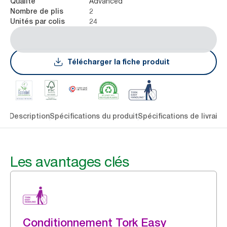
Advanced
Qualité
2
Nombre de plis
24
Unités par colis
Télécharger la fiche produit
lés
Description
Spécifications du produit
Spécifications de livraiso
Les avantages clés
Conditionnement Tork Easy