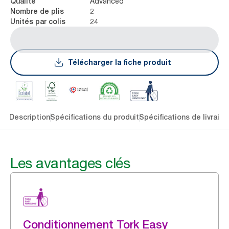
Advanced
Qualité
2
Nombre de plis
24
Unités par colis
Télécharger la fiche produit
lés
Description
Spécifications du produit
Spécifications de livraiso
Les avantages clés
Conditionnement Tork Easy