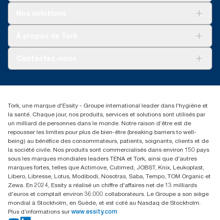
certifiée renouvelable selon l’EECS et garanties d’origine.
Solutions
Nos solutions
**
Développement durable
Représente l’assortiment de recharges européen
Tork OptiServe® par occasion d’utilisation. Analyses du cycle
Tork Clean Care
Tork Vision Nettoyage
À propos de Tork
de vie (ACV) vérifiées par des tiers couvrant tous les niveaux de
AD-a-Glance
qualité combinées avec des données de consommation.
Tork PaperCircle
À propos de nous
Comme ces données sont une moyenne des systèmes, elles ne
Contactez-nous
doivent pas être utilisées à des fins de création de rapports
Récits d’une réussite
relatifs à l’empreinte carbone pour des articles et une
service-commande.tork@essity.com
consommation spécifiques.
01 85 07 92 00
Rechercher des distributeurs
Tork, une marque d'Essity - Groupe international leader dans l'hygiène et
la santé. Chaque jour, nos produits, services et solutions sont utilisés par
un milliard de personnes dans le monde. Notre raison d’être est de
repousser les limites pour plus de bien-être (breaking barriers to well-
being) au bénéfice des consommateurs, patients, soignants, clients et de
la société civile. Nos produits sont commercialisés dans environ 150 pays
sous les marques mondiales leaders TENA et Tork, ainsi que d'autres
marques fortes, telles que Actimove, Cutimed, JOBST, Knix, Leukoplast,
Libero, Libresse, Lotus, Modibodi, Nosotras, Saba, Tempo, TOM Organic et
Zewa. En 2024, Essity a réalisé un chiffre d'affaires net de 13 milliards
d'euros et comptait environ 36.000 collaborateurs. Le Groupe a son siège
mondial à Stockholm, en Suède, et est coté au Nasdaq de Stockholm.
Plus d’informations sur
www.essity.com