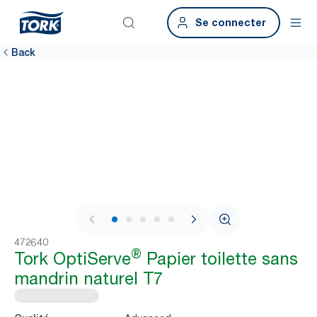
Se connecter
Back
1 / 8
472640
®
Tork OptiServe
Papier toilette sans
mandrin naturel T7