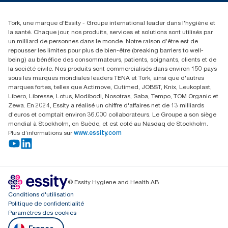
01 85 07 92 00
Rechercher des distributeurs
Tork, une marque d'Essity - Groupe international leader dans l'hygiène et
la santé. Chaque jour, nos produits, services et solutions sont utilisés par
un milliard de personnes dans le monde. Notre raison d’être est de
repousser les limites pour plus de bien-être (breaking barriers to well-
being) au bénéfice des consommateurs, patients, soignants, clients et de
la société civile. Nos produits sont commercialisés dans environ 150 pays
sous les marques mondiales leaders TENA et Tork, ainsi que d'autres
marques fortes, telles que Actimove, Cutimed, JOBST, Knix, Leukoplast,
Libero, Libresse, Lotus, Modibodi, Nosotras, Saba, Tempo, TOM Organic et
Zewa. En 2024, Essity a réalisé un chiffre d'affaires net de 13 milliards
d'euros et comptait environ 36.000 collaborateurs. Le Groupe a son siège
mondial à Stockholm, en Suède, et est coté au Nasdaq de Stockholm.
Plus d’informations sur
www.essity.com
© Essity Hygiene and Health AB
Conditions d'utilisation
Politique de confidentialité
Paramètres des cookies