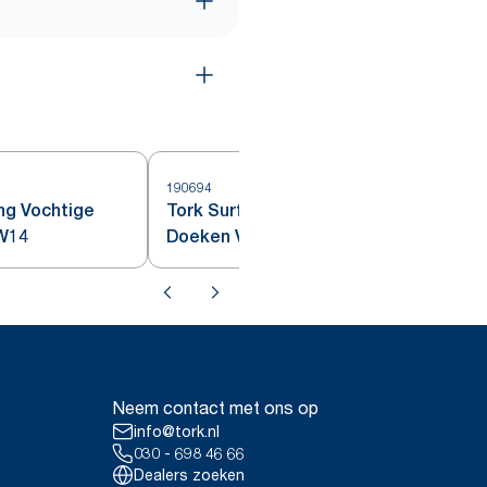
190694
ng Vochtige
Tork Surface Cleaning Vochtige
 W14
Doeken Vulling Wit W15
Neem contact met ons op
info@tork.nl
030 - 698 46 66
Dealers zoeken