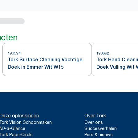
ucten
190594
190692
Tork Surface Cleaning Vochtige
Tork Hand Cleani
Doek in Emmer Wit W15
Doek Vulling Wit
Onze oplossingen
Over Tork
Tork Vision Schoonmaken
Over ons
AD-a-Glance
Succesverhalen
Tork PaperCircle
Pers & nieuws