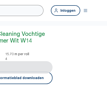
Inloggen
leaning Vochtige
mer Wit W14
15.70 m per roll
4
formatieblad downloaden