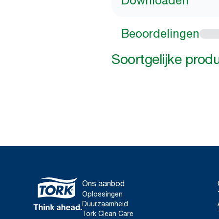
Downloaden
Beoordelingen
Soortgelijke prod
Ons aanbod
Oplossingen
Duurzaamheid
Tork Clean Care