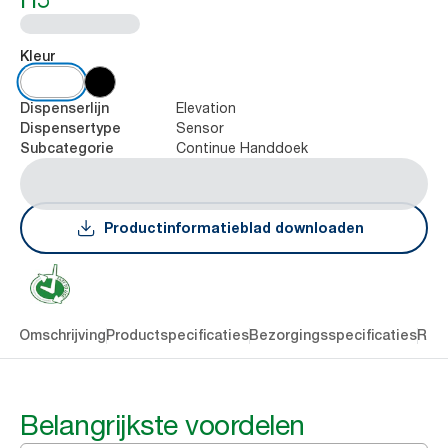
Kleur
Elevation
Dispenserlijn
Sensor
Dispensertype
Continue Handdoek
Subcategorie
Productinformatieblad downloaden
len
Omschrijving
Productspecificaties
Bezorgingsspecificaties
Res
Belangrijkste voordelen