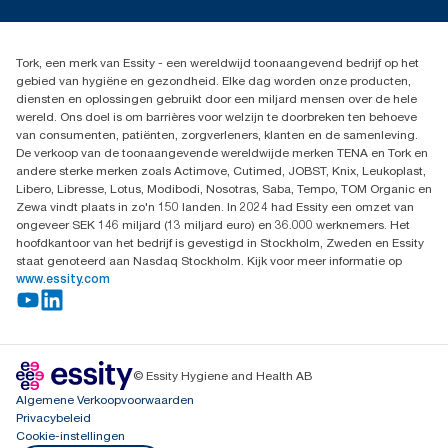
Pers & nieuws
info@tork.nl
ClimatePartner: www.climate-id.com/nl/9VIUDN.
met E. coli., met Tork Milde Zeep vulling, art. 420501 en Tork
Productklacht
030 - 698 46 66
PeakServe® vulling, art. 100589.
**
Met gecomprimeerde handdoeken krijgt u twee keer zoveel
Leveringsklacht
Dealers zoeken
handdoeken (100% meer) per kubieke meter, zodat u
Dispenserklacht
Tork, een merk van Essity - een wereldwijd toonaangevend bedrijf op het
***
Gecertificeerd door het Zweedse Reumafonds (SRA).
Essity Netherlands B.V.
opslagruimte bespaart en meer handdoeken kunt vervoeren op
gebied van hygiëne en gezondheid. Elke dag worden onze producten,
Arnhemse Bovenweg 120
een schoonmaakkarretje (*vergeleken met Tork gevouwen
diensten en oplossingen gebruikt door een miljard mensen over de hele
3708 AH ZEIST
handdoeken 150299)
wereld. Ons doel is om barrières voor welzijn te doorbreken ten behoeve
Nederland
van consumenten, patiënten, zorgverleners, klanten en de samenleving.
***
Vertegenwoordigt het Europese assortiment Tork PeakServe®
De verkoop van de toonaangevende wereldwijde merken TENA en Tork en
(H5) vullingen per gebruiksmoment. Gebaseerd op door externe
andere sterke merken zoals Actimove, Cutimed, JOBST, Knix, Leukoplast,
partijen beoordeelde Levenscyclusanalyses (LCA) voor alle
Libero, Libresse, Lotus, Modibodi, Nosotras, Saba, Tempo, TOM Organic en
kwaliteitsniveaus van vullingen in combinatie met
Zewa vindt plaats in zo'n 150 landen. In 2024 had Essity een omzet van
verbruiksgegevens. Omdat deze gegevens een
ongeveer SEK 146 miljard (13 miljard euro) en 36.000 werknemers. Het
systeemgemiddelde zijn, zijn ze niet bedoeld voor gebruik in
hoofdkantoor van het bedrijf is gevestigd in Stockholm, Zweden en Essity
CO₂-rapportage voor specifieke producten en verbruik.
staat genoteerd aan Nasdaq Stockholm. Kijk voor meer informatie op
****
Vergeleken met de CO2-voetafdruk van de vulling voor 1 april
www.essity.com
2025, toen werd gestart met de aanschaf van hernieuwbare
elektriciteit (geverifieerd en geëvenaard door Guarantees of
Origin) voor onze papierproductieprocessen. De resulterende
vermindering van de CO2-voetafdruk werd gekwantificeerd in
een door een derde partij gecontroleerde cradle-to-grave
© Essity Hygiene and Health AB
beoordeling van de levenscyclus (LCA)
Algemene Verkoopvoorwaarden
*****
Compared to the refill carbon footprint before April 1st 2025
Privacybeleid
when commencing purchase of renewable electricity, verified
Cookie-instellingen