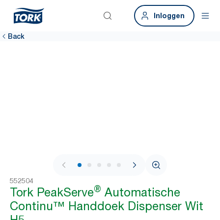
Inloggen
Back
1 / 11
552504
®
Tork PeakServe
Automatische
Continu™ Handdoek Dispenser Wit
H5