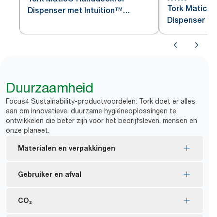
Tork Matic®
Dispenser met Intuition™
Dispenser Wi
Sensor Roestvrij Staal H1
Duurzaamheid
Focus4 Sustainability-productvoordelen: Tork doet er alles
aan om innovatieve, duurzame hygiëneoplossingen te
ontwikkelen die beter zijn voor het bedrijfsleven, mensen en
onze planeet.
Materialen en verpakkingen
EU Ecolabel-gecertificeerde vullingen: minder
Gebruiker en afval
milieu-impact gedurende de gehele product
lifecycle
Verminder afval op de werkvloer met papieruitgifte
CO₂
FSC® certified refills – made from responsibly
*
die meer dan 99% papiersnippervrij is.