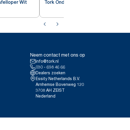
felloper Wit
Tork Onderzetter Wit met Incisie
Neem contact met ons op
info@tork.nl
030 - 698 46 66
Dealers zoeken
Essity Netherlands B.V.
Arnhemse Bovenweg 120
3708 AH ZEIST
Nederland