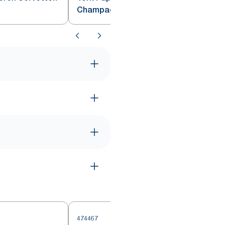
Champagne
474467
4