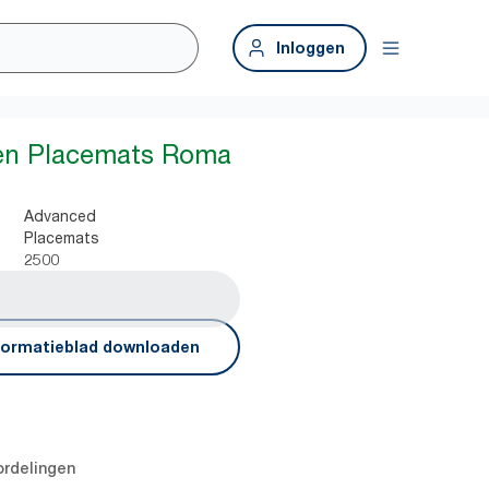
Inloggen
ren Placemats Roma
Advanced
Placemats
2500
formatieblad downloaden
rdelingen