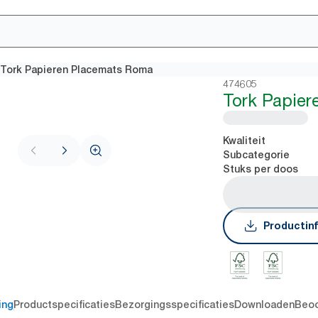
Tork Papieren Placemats Roma
474605
Tork Papie
Kwaliteit
Subcategorie
Stuks per doos
Productin
ing
Productspecificaties
Bezorgingsspecificaties
Downloaden
Beoo