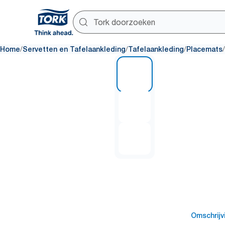
/
/
/
/
Home
Servetten en Tafelaankleding
Tafelaankleding
Placemats
1 of 3
Omschrijv