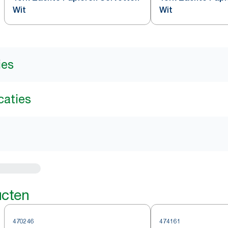
Wit
Wit
ies
caties
ucten
470246
474161