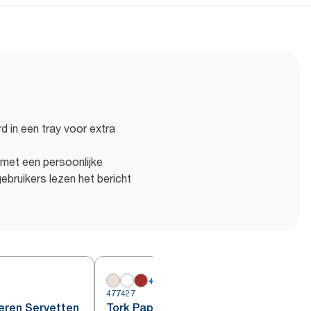
 in een tray voor extra
et een persoonlijke
bruikers lezen het bericht
+
7
477427
4
eren Servetten
Tork Papieren Servetten