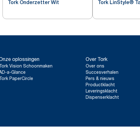
Tork Onderzetter Wit
Tork LinStyle® Ta
Onze oplossingen
Over Tork
Tork Vision Schoonmaken
Over ons
AD-a-Glance
Succesverhalen
Tork PaperCircle
Pers & nieuws
Productklacht
Leveringsklacht
Dispenserklacht