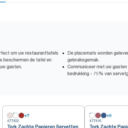
rfect om uw restauranttafels
De placemats worden geleverd
s beschermen de tafel en
gebruiksgemak.
 uw gasten.
Communiceer met uw gasten m
bedrukking - 75% van servetge
+
7
+
6
477402
477416
Tork Zachte Papieren Servetten
Tork Zachte Papi