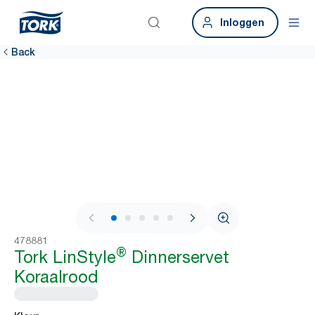
Inloggen
Back
1 / 6
478881
®
Tork LinStyle
Dinnerservet
Koraalrood