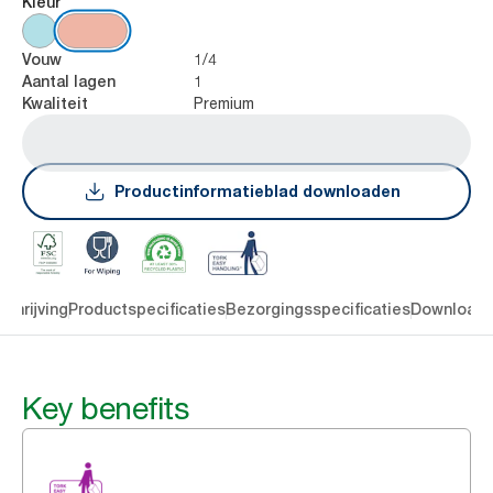
Kleur
1/4
Vouw
1
Aantal lagen
Premium
Kwaliteit
Productinformatieblad downloaden
chrijving
Productspecificaties
Bezorgingsspecificaties
Download
Key benefits