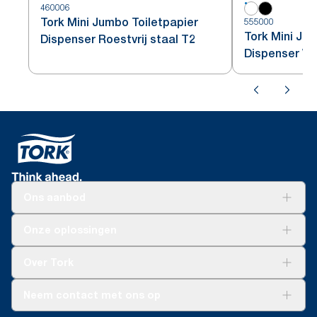
460006
Tork Mini Jumbo Toiletpapier
555000
Tork Mini Ju
Dispenser Roestvrij staal T2
Dispenser Wi
Ons aanbod
Oplossingen
Onze oplossingen
Duurzaamheid
Tork Clean Care
Tork Vision Schoonmaken
Over Tork
AD-a-Glance
Tork PaperCircle
Over ons
Neem contact met ons op
Succesverhalen