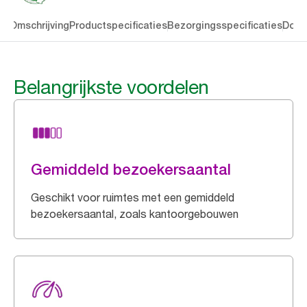
en
Omschrijving
Productspecificaties
Bezorgingsspecificaties
Down
Belangrijkste voordelen
Gemiddeld bezoekersaantal
Geschikt voor ruimtes met een gemiddeld
bezoekersaantal, zoals kantoorgebouwen