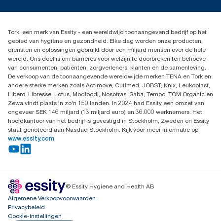
Pers & nieuws
info@tork.nl
Productklacht
030 - 698 46 66
Leveringsklacht
Dealers zoeken
Dispenserklacht
Tork, een merk van Essity - een wereldwijd toonaangevend bedrijf op het
Essity Netherlands B.V.
gebied van hygiëne en gezondheid. Elke dag worden onze producten,
Arnhemse Bovenweg 120
diensten en oplossingen gebruikt door een miljard mensen over de hele
3708 AH ZEIST
wereld. Ons doel is om barrières voor welzijn te doorbreken ten behoeve
Nederland
van consumenten, patiënten, zorgverleners, klanten en de samenleving.
De verkoop van de toonaangevende wereldwijde merken TENA en Tork en
andere sterke merken zoals Actimove, Cutimed, JOBST, Knix, Leukoplast,
Libero, Libresse, Lotus, Modibodi, Nosotras, Saba, Tempo, TOM Organic en
Zewa vindt plaats in zo'n 150 landen. In 2024 had Essity een omzet van
ongeveer SEK 146 miljard (13 miljard euro) en 36.000 werknemers. Het
hoofdkantoor van het bedrijf is gevestigd in Stockholm, Zweden en Essity
staat genoteerd aan Nasdaq Stockholm. Kijk voor meer informatie op
www.essity.com
© Essity Hygiene and Health AB
Algemene Verkoopvoorwaarden
Privacybeleid
Cookie-instellingen