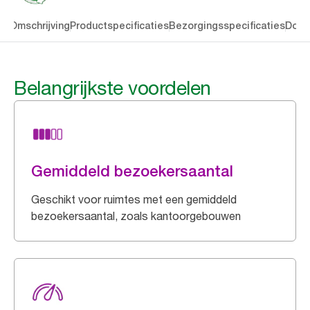
en
Omschrijving
Productspecificaties
Bezorgingsspecificaties
Down
Belangrijkste voordelen
Gemiddeld bezoekersaantal
Geschikt voor ruimtes met een gemiddeld
bezoekersaantal, zoals kantoorgebouwen