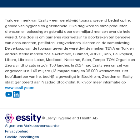
Pers & nieuws
info@tork.nl
Productklacht
030 - 698 46 66
Leveringsklacht
Dealers zoeken
Dispenserklacht
Tork, een merk van Essity - een wereldwijd toonaangevend bedrijf op het
Essity Netherlands B.V.
gebied van hygiëne en gezondheid. Elke dag worden onze producten,
Arnhemse Bovenweg 120
diensten en oplossingen gebruikt door een miljard mensen over de hele
3708 AH ZEIST
wereld. Ons doel is om barrières voor welzijn te doorbreken ten behoeve
Nederland
van consumenten, patiënten, zorgverleners, klanten en de samenleving.
De verkoop van de toonaangevende wereldwijde merken TENA en Tork en
andere sterke merken zoals Actimove, Cutimed, JOBST, Knix, Leukoplast,
Libero, Libresse, Lotus, Modibodi, Nosotras, Saba, Tempo, TOM Organic en
Zewa vindt plaats in zo'n 150 landen. In 2024 had Essity een omzet van
ongeveer SEK 146 miljard (13 miljard euro) en 36.000 werknemers. Het
hoofdkantoor van het bedrijf is gevestigd in Stockholm, Zweden en Essity
staat genoteerd aan Nasdaq Stockholm. Kijk voor meer informatie op
www.essity.com
© Essity Hygiene and Health AB
Algemene Verkoopvoorwaarden
Privacybeleid
Cookie-instellingen