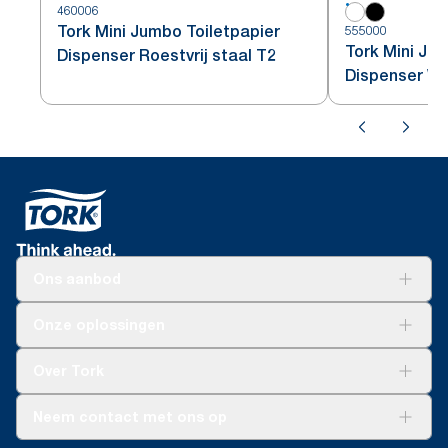
460006
Tork Mini Jumbo Toiletpapier
555000
Tork Mini Ju
Dispenser Roestvrij staal T2
Dispenser Wi
Ons aanbod
Oplossingen
Onze oplossingen
Duurzaamheid
Tork Clean Care
Tork Vision Schoonmaken
Over Tork
AD-a-Glance
Tork PaperCircle
Over ons
Neem contact met ons op
Succesverhalen