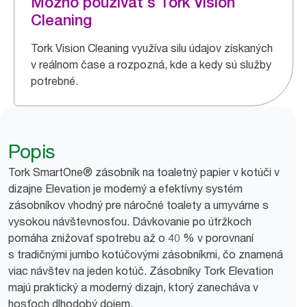
Možno používať s Tork Vision
Cleaning
Tork Vision Cleaning využíva silu údajov získaných
v reálnom čase a rozpozná, kde a kedy sú služby
potrebné.
Popis
Tork SmartOne® zásobník na toaletný papier v kotúči v
dizajne Elevation je moderný a efektívny systém
zásobníkov vhodný pre náročné toalety a umyvárne s
vysokou návštevnosťou. Dávkovanie po útržkoch
pomáha znižovať spotrebu až o 40 % v porovnaní
s tradičnými jumbo kotúčovými zásobníkmi, čo znamená
viac návštev na jeden kotúč. Zásobníky Tork Elevation
majú praktický a moderný dizajn, ktorý zanecháva v
hosťoch dlhodobý dojem.