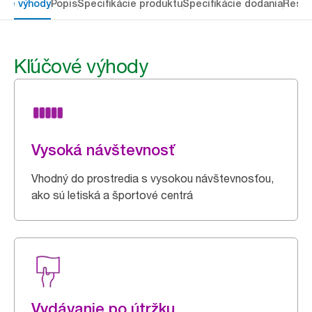
ové výhody
Popis
Špecifikácie produktu
Špecifikácie dodania
Resou
Kľúčové výhody
Vysoká návštevnosť
Vhodný do prostredia s vysokou návštevnosťou,
ako sú letiská a športové centrá
Vydávanie po útržku