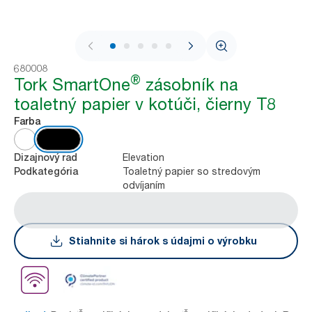
1 / 7
680008
®
Tork SmartOne
zásobník na
toaletný papier v kotúči, čierny T8
Farba
Elevation
Dizajnový rad
Toaletný papier so stredovým
Podkategória
odvíjaním
Stiahnite si hárok s údajmi o výrobku