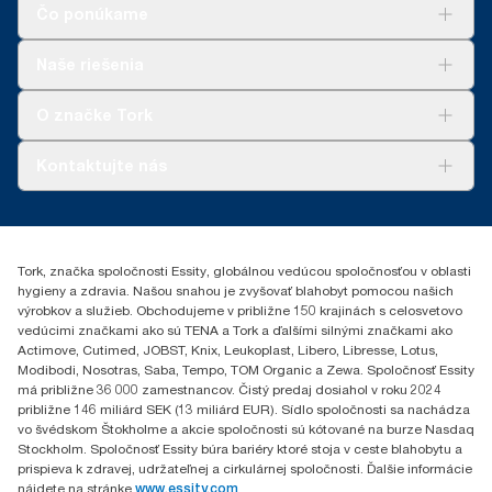
Čo ponúkame
**
Predstavuje európsky sortiment náplní Tork SmartOne® na
jedno použitie zo strany používateľa. Na základe hodnotenia
životného cyklu (LCA) vykonaného treťou stranou, ktoré zahŕňa
Riešenia
Naše riešenia
všetky úrovne kvality náplní v kombinácii s údajmi o spotrebe.
Udržateľnosť
Nakoľko sú tieto údaje priemerom systému, nie sú určené na
Tork Clean Care
AD-a-Glance
O značke Tork
vykazovanie uhlíkovej stopy pre konkrétne výrobky a spotrebu.
Tork PaperCircle
O nás
Kontaktujte nás
Príbehy úspechu
0587860212
Essity Slovakia s.r.o.
Gemerská Hôrka 400
Tork, značka spoločnosti Essity, globálnou vedúcou spoločnosťou v oblasti
049 12 Gemerská Hôrka
hygieny a zdravia. Našou snahou je zvyšovať blahobyt pomocou našich
výrobkov a služieb. Obchodujeme v približne 150 krajinách s celosvetovo
vedúcimi značkami ako sú TENA a Tork a ďalšími silnými značkami ako
Actimove, Cutimed, JOBST, Knix, Leukoplast, Libero, Libresse, Lotus,
Modibodi, Nosotras, Saba, Tempo, TOM Organic a Zewa. Spoločnosť Essity
má približne 36 000 zamestnancov. Čistý predaj dosiahol v roku 2024
približne 146 miliárd SEK (13 miliárd EUR). Sídlo spoločnosti sa nachádza
vo švédskom Štokholme a akcie spoločnosti sú kótované na burze Nasdaq
Stockholm. Spoločnosť Essity búra bariéry ktoré stoja v ceste blahobytu a
prispieva k zdravej, udržateľnej a cirkulárnej spoločnosti. Ďalšie informácie
nájdete na stránke
www.essity.com