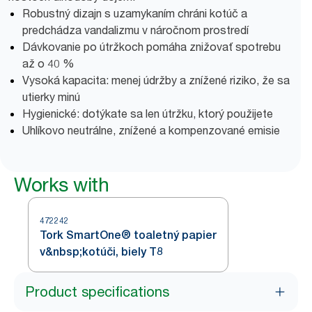
Robustný dizajn s uzamykaním chráni kotúč a
predchádza vandalizmu v náročnom prostredí
Dávkovanie po útržkoch pomáha znižovať spotrebu
až o 40 %
Vysoká kapacita: menej údržby a znížené riziko, že sa
utierky minú
Hygienické: dotýkate sa len útržku, ktorý použijete
Uhlíkovo neutrálne, znížené a kompenzované emisie
Works with
472242
Tork SmartOne® toaletný papier
v&nbsp;kotúči, biely T8
Product specifications