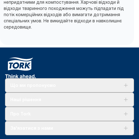
непридатними для компостування. Харчові відходи й
відходи тваринного походження можуть підпадати під
потік комерційних відходів або вимагати дотримання
спеціальних умов. Не викидайте відходи в навколишнє
середовище.
Що ми пропонуємо
Рішення
Наші рішення
Сталий розвиток
Tork Clean Care
AD-a-Glance
Про Tork
Про нас
Зв'язатися з нами
Історії успіху