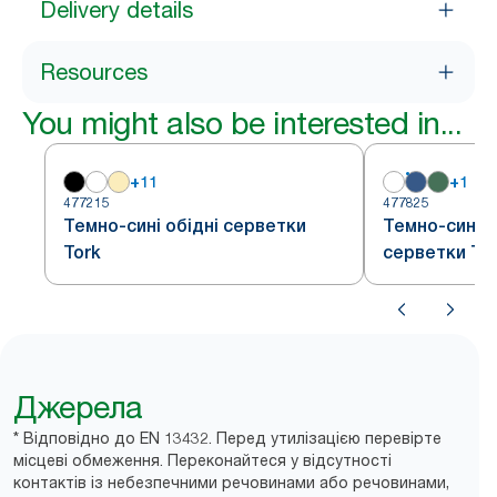
Delivery details
Resources
You might also be interested in...
+
11
+
1
477215
477825
Темно-сині обідні серветки
Темно-сині к
Tork
серветки To
Джерела
* Відповідно до EN 13432. Перед утилізацією перевірте
місцеві обмеження. Переконайтеся у відсутності
контактів із небезпечними речовинами або речовинами,