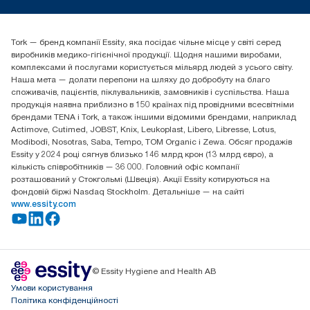
tork.ua@essity.com
(+38) 044 490 55 66
Знайти дистриб'ютора
Tork — бренд компанії Essity, яка посідає чільне місце у світі серед
Essity Україна
виробників медико-гігієнічної продукції. Щодня нашими виробами,
04071 м. Київ, вул. Григорія Сковороди 19,
комплексами й послугами користується мільярд людей з усього світу.
Тел. +38 044 490 55 66
Наша мета — долати перепони на шляху до добробуту на благо
споживачів, пацієнтів, піклувальників, замовників і суспільства. Наша
продукція наявна приблизно в 150 країнах під провідними всесвітніми
брендами TENA і Tork, а також іншими відомими брендами, наприклад
Actimove, Cutimed, JOBST, Knix, Leukoplast, Libero, Libresse, Lotus,
Modibodi, Nosotras, Saba, Tempo, TOM Organic і Zewa. Обсяг продажів
Essity у 2024 році сягнув близько 146 млрд крон (13 млрд євро), а
кількість співробітників — 36 000. Головний офіс компанії
розташований у Стокгольмі (Швеція). Акції Essity котируються на
фондовій біржі Nasdaq Stockholm. Детальніше — на сайті
www.essity.com
© Essity Hygiene and Health AB
Умови користування
Політика конфіденційності