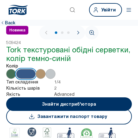
Увійти
Back
Новинка
1 / 3
509424
Tork текстуровані обідні серветки,
колір темно-синій
Колір
1/4
Тип складення
2
Кількість шарів
Advanced
Якість
Знайти дистриб'ютора
Завантажити паспорт товару