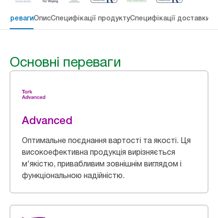
 переваги
Опис
Специфікації продукту
Специфікації доставки
Re
Основні переваги
Advanced
Оптимальне поєднання вартості та якості. Ця
високоефективна продукція вирізняється
м'якістю, привабливим зовнішнім виглядом і
функціональною надійністю.