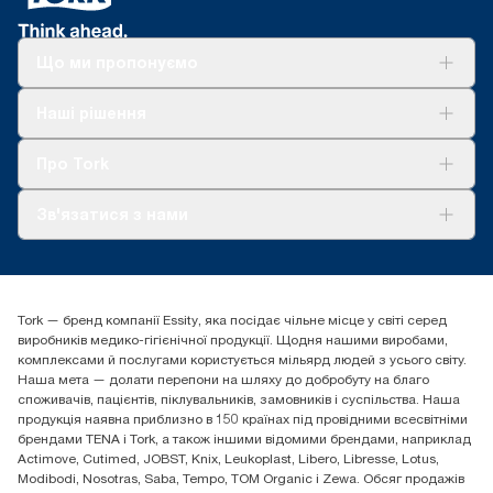
Що ми пропонуємо
Рішення
Наші рішення
Сталий розвиток
Tork Clean Care
AD-a-Glance
Про Tork
Про нас
Зв'язатися з нами
Історії успіху
tork.ua@essity.com
(+38) 044 490 55 66
Знайти дистриб'ютора
Tork — бренд компанії Essity, яка посідає чільне місце у світі серед
Essity Україна
виробників медико-гігієнічної продукції. Щодня нашими виробами,
04071 м. Київ, вул. Григорія Сковороди 19,
комплексами й послугами користується мільярд людей з усього світу.
Тел. +38 044 490 55 66
Наша мета — долати перепони на шляху до добробуту на благо
споживачів, пацієнтів, піклувальників, замовників і суспільства. Наша
продукція наявна приблизно в 150 країнах під провідними всесвітніми
брендами TENA і Tork, а також іншими відомими брендами, наприклад
Actimove, Cutimed, JOBST, Knix, Leukoplast, Libero, Libresse, Lotus,
Modibodi, Nosotras, Saba, Tempo, TOM Organic і Zewa. Обсяг продажів