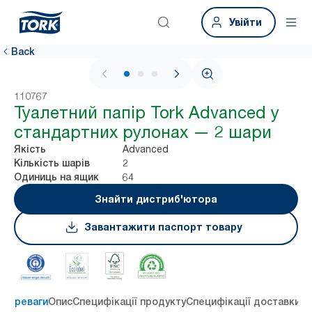
Увійти
Back
1 / 3
110767
Туалетний папір Tork Advanced у
стандартних рулонах — 2 шари
Advanced
Якість
2
Кількість шарів
64
Одиниць на ящик
Знайти дистриб'ютора
Завантажити паспорт товару
 переваги
Опис
Специфікації продукту
Специфікації доставки
Re