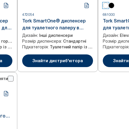
472054
681000
нсер
Tork SmartOne® диспенсер
Tork Smar
i для
для туалетного паперу в
для туалет
рулонах
мінірулонах
Дизайн
:
Дизайн
:
Інші диспенсери
Elev
Розмір диспенсера
:
Розмір дисп
Подвійні горизонтальні
Стандартні
Підкатегорія
:
Підкатегорія
Туалетний папір із центральним витягуванням
Туалетний папір із центральним витягуванням
а
Знайти дистриб'ютора
Знайти
няти
ого