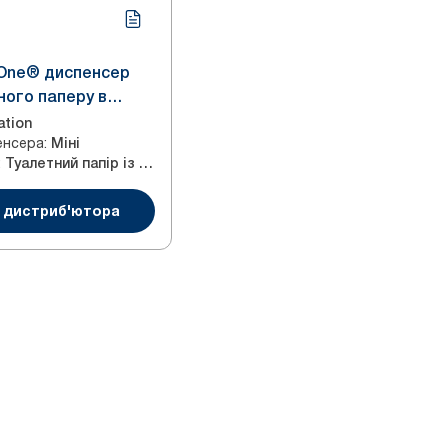
tOne® диспенсер
ного паперу в
 білий
ation
енсера
:
Міні
:
Туалетний папір із центральним витягуванням
 дистриб'ютора