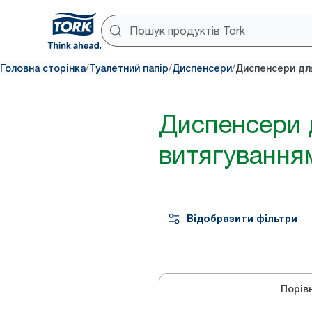
/
/
/
Головна сторінка
Туалетний папір
Диспенсери
Диспенсери для
Диспенсери 
витягування
Відобразити фільтри
Порів