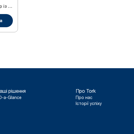
Туалетний папір із центральним витягуванням
а
аші рішення
Про Tork
D-a-Glance
Про нас
Історії успіху