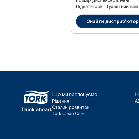
Розмір диспенсера
:
Міні
Підкатегорія
:
Знайти дистриб'ютор
Що ми пропонуємо
Н
Рішення
A
Сталий розвиток
Tork Clean Care