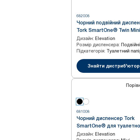
682008
Чорний подвійний диспе
Tork SmartOne® Twin Min
туалетного паперу в
Дизайн
:
Elevation
Розмір диспенсера
:
мінірулонах
Підкатегорія
:
Знайти дистриб'ютор
Порів
681008
Чорний диспенсер Tork
SmartOne® для туалетн
паперу в мінірулонах
Дизайн
:
Elevation