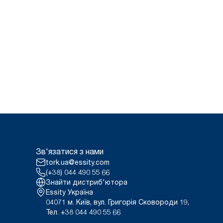
Зв'язатися з нами
tork.ua@essity.com
(+38) 044 490 55 66
Знайти дистриб'ютора
Essity Україна
04071 м. Київ, вул. Григорія Сковороди 19,
Тел. +38 044 490 55 66