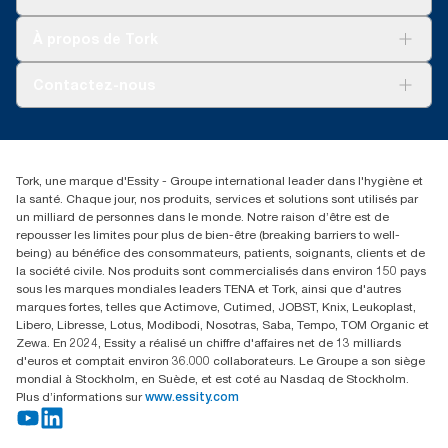
Développement durable
Tork Clean Care
Tork Vision Nettoyage
À propos de Tork
AD-a-Glance
Tork PaperCircle
À propos de nous
Contactez-nous
Réclamation pour produit
Réclamation pour service
info@tork.be
Réclamation pour distributeurs
02 766 05 30
Rechercher des distributeurs
Tork, une marque d'Essity - Groupe international leader dans l'hygiène et
Essity Belgium NV
la santé. Chaque jour, nos produits, services et solutions sont utilisés par
Berkenlaan 8B
un milliard de personnes dans le monde. Notre raison d’être est de
1831 MACHELEN
repousser les limites pour plus de bien-être (breaking barriers to well-
being) au bénéfice des consommateurs, patients, soignants, clients et de
la société civile. Nos produits sont commercialisés dans environ 150 pays
sous les marques mondiales leaders TENA et Tork, ainsi que d'autres
marques fortes, telles que Actimove, Cutimed, JOBST, Knix, Leukoplast,
Libero, Libresse, Lotus, Modibodi, Nosotras, Saba, Tempo, TOM Organic et
Zewa. En 2024, Essity a réalisé un chiffre d'affaires net de 13 milliards
d'euros et comptait environ 36.000 collaborateurs. Le Groupe a son siège
mondial à Stockholm, en Suède, et est coté au Nasdaq de Stockholm.
Plus d’informations sur
www.essity.com