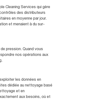
iple Cleaning Services qui gère
ontrôles des distributeurs
nitaires en moyenne par jour.
tation et menaient à du sur-
us de pression. Quand vous
rrespondre nos opérations aux
ng.
à exploiter les données en
 sites dédiée au nettoyage basé
nettoyage et en
exactement aux besoins, où et