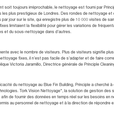
t soit toujours irréprochable, le nettoyage est fourni par Princ
 les plus prestigieux de Londres. Des rondes de nettoyage et c
 par jour sur le site, qui enregistre plus de 10 000 visites de sa
es limitaient la flexibilité pour gérer les variations de fréquen
es et du sous-nettoyage dans d’autres.
nte avec le nombre de visiteurs. Plus de visiteurs signifie pl
ettoyage fixes, il n’est pas facile de s’adapter et de faire co
lique Victoria Jaramillo, Directrice générale de Principle Cleani
fficacité du nettoyage au Blue Fin Building, Principle a cherché 
chnologies. Tork Vision Nettoyage*, la solution de gestion des
e afin de fournir des données en temps réel sur les besoins en 
rmis au personnel de nettoyage et à la direction de répondre 