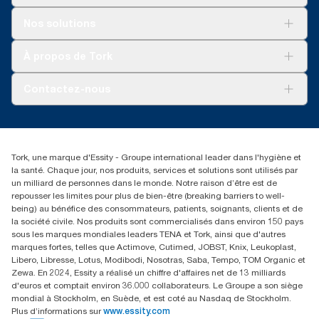
Solutions
Nos solutions
Développement durable
Tork Clean Care
Tork Vision Nettoyage
À propos de Tork
AD-a-Glance
Tork PaperCircle
À propos de nous
Contactez-nous
Réclamation pour produit
Réclamation pour service
info@tork.be
Réclamation pour distributeurs
02 766 05 30
Rechercher des distributeurs
Tork, une marque d'Essity - Groupe international leader dans l'hygiène et
Essity Belgium NV
la santé. Chaque jour, nos produits, services et solutions sont utilisés par
Berkenlaan 8B
un milliard de personnes dans le monde. Notre raison d’être est de
1831 MACHELEN
repousser les limites pour plus de bien-être (breaking barriers to well-
being) au bénéfice des consommateurs, patients, soignants, clients et de
la société civile. Nos produits sont commercialisés dans environ 150 pays
sous les marques mondiales leaders TENA et Tork, ainsi que d'autres
marques fortes, telles que Actimove, Cutimed, JOBST, Knix, Leukoplast,
Libero, Libresse, Lotus, Modibodi, Nosotras, Saba, Tempo, TOM Organic et
Zewa. En 2024, Essity a réalisé un chiffre d'affaires net de 13 milliards
d'euros et comptait environ 36.000 collaborateurs. Le Groupe a son siège
mondial à Stockholm, en Suède, et est coté au Nasdaq de Stockholm.
Plus d’informations sur
www.essity.com