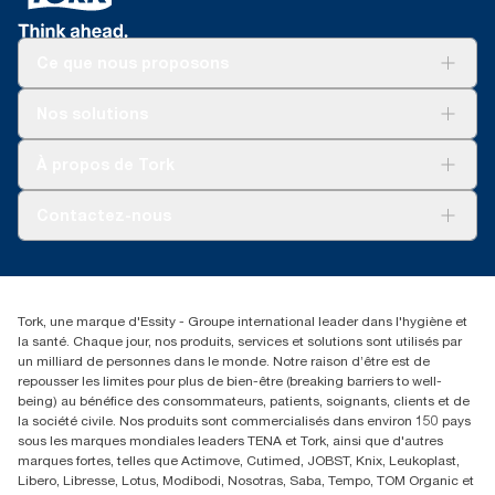
Ce que nous proposons
Solutions
Nos solutions
Développement durable
Tork Clean Care
Tork Vision Nettoyage
À propos de Tork
AD-a-Glance
Tork PaperCircle
À propos de nous
Contactez-nous
Réclamation pour produit
Réclamation pour service
info@tork.be
Réclamation pour distributeurs
02 766 05 30
Rechercher des distributeurs
Tork, une marque d'Essity - Groupe international leader dans l'hygiène et
Essity Belgium NV
la santé. Chaque jour, nos produits, services et solutions sont utilisés par
Berkenlaan 8B
un milliard de personnes dans le monde. Notre raison d’être est de
1831 MACHELEN
repousser les limites pour plus de bien-être (breaking barriers to well-
being) au bénéfice des consommateurs, patients, soignants, clients et de
la société civile. Nos produits sont commercialisés dans environ 150 pays
sous les marques mondiales leaders TENA et Tork, ainsi que d'autres
marques fortes, telles que Actimove, Cutimed, JOBST, Knix, Leukoplast,
Libero, Libresse, Lotus, Modibodi, Nosotras, Saba, Tempo, TOM Organic et