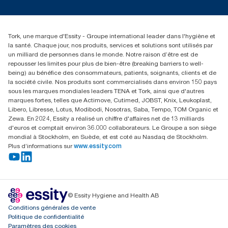
Réclamation pour service
info@tork.be
Réclamation pour distributeurs
02 766 05 30
Rechercher des distributeurs
Tork, une marque d'Essity - Groupe international leader dans l'hygiène et
Essity Belgium NV
la santé. Chaque jour, nos produits, services et solutions sont utilisés par
Berkenlaan 8B
un milliard de personnes dans le monde. Notre raison d’être est de
1831 MACHELEN
repousser les limites pour plus de bien-être (breaking barriers to well-
being) au bénéfice des consommateurs, patients, soignants, clients et de
la société civile. Nos produits sont commercialisés dans environ 150 pays
sous les marques mondiales leaders TENA et Tork, ainsi que d'autres
marques fortes, telles que Actimove, Cutimed, JOBST, Knix, Leukoplast,
Libero, Libresse, Lotus, Modibodi, Nosotras, Saba, Tempo, TOM Organic et
Zewa. En 2024, Essity a réalisé un chiffre d'affaires net de 13 milliards
d'euros et comptait environ 36.000 collaborateurs. Le Groupe a son siège
mondial à Stockholm, en Suède, et est coté au Nasdaq de Stockholm.
Plus d’informations sur
www.essity.com
© Essity Hygiene and Health AB
Conditions générales de vente
Politique de confidentialité
Paramètres des cookies