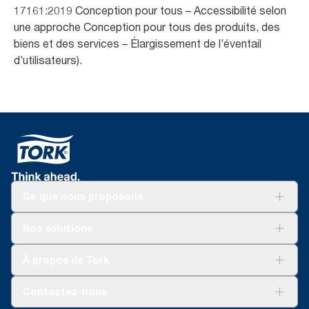
17161:2019 Conception pour tous – Accessibilité selon
une approche Conception pour tous des produits, des
biens et des services – Élargissement de l’éventail
d’utilisateurs). ​
Ce que nous proposons
Solutions
Nos solutions
Développement durable
Tork Clean Care
Tork Vision Nettoyage
À propos de Tork
AD-a-Glance
Tork PaperCircle
À propos de nous
Contactez-nous
Réclamation pour produit