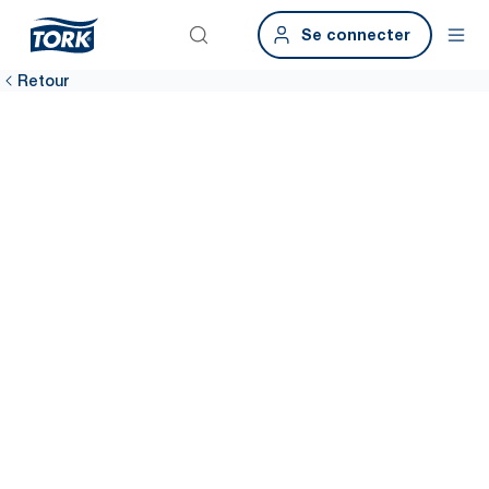
Se connecter
Retour
Rejoignez le
réseau
Faites partie de notre réseau mondial d’experts œuvrant pour une