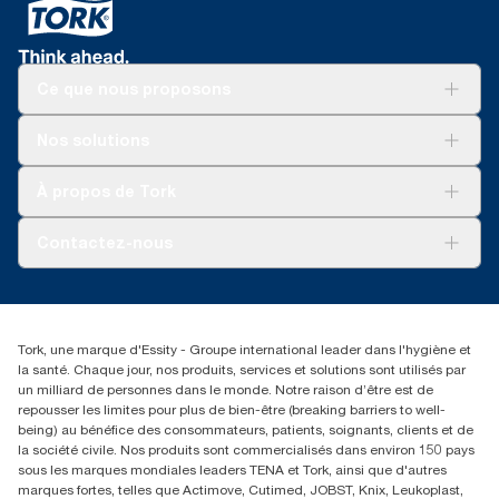
Ce que nous proposons
Solutions
Nos solutions
Développement durable
Tork Clean Care
Tork Vision Nettoyage
À propos de Tork
AD-a-Glance
Tork PaperCircle
À propos de nous
Contactez-nous
Réclamation pour produit
Réclamation pour service
info@tork.be
Réclamation pour distributeurs
02 766 05 30
Rechercher des distributeurs
Tork, une marque d'Essity - Groupe international leader dans l'hygiène et
Essity Belgium NV
la santé. Chaque jour, nos produits, services et solutions sont utilisés par
Berkenlaan 8B
un milliard de personnes dans le monde. Notre raison d’être est de
1831 MACHELEN
repousser les limites pour plus de bien-être (breaking barriers to well-
being) au bénéfice des consommateurs, patients, soignants, clients et de
la société civile. Nos produits sont commercialisés dans environ 150 pays
sous les marques mondiales leaders TENA et Tork, ainsi que d'autres
marques fortes, telles que Actimove, Cutimed, JOBST, Knix, Leukoplast,