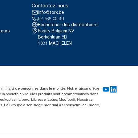
Contactez-nous
info@tork.be
02 766 05 30
Rechercher des distributeurs
teurs
Essity Belgium NV
Berkenlaan 8B
1831 MACHELEN
un milliard de personnes dans le monde. Notre raison d’être
e la société civile. Nos produits sont commercialisés dans
ukoplast, Libero, Libresse, Lotus, Modibodi, Nosotras,
eurs. Le Groupe a son siège mondial à Stockholm, en Suède,