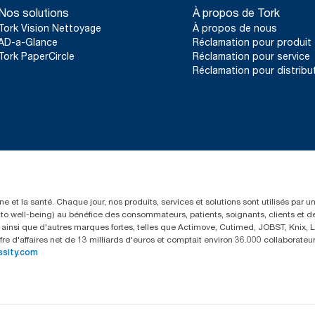
Nos solutions
À propos de Tork
Tork Vision Nettoyage
À propos de nous
AD-a-Glance
Réclamation pour produit
Tork PaperCircle
Réclamation pour service
Réclamation pour distribu
e et la santé. Chaque jour, nos produits, services et solutions sont utilisés par 
rs to well-being) au bénéfice des consommateurs, patients, soignants, clients et d
insi que d'autres marques fortes, telles que Actimove, Cutimed, JOBST, Knix, Le
fre d'affaires net de 13 milliards d'euros et comptait environ 36.000 collaborat
ssity.com