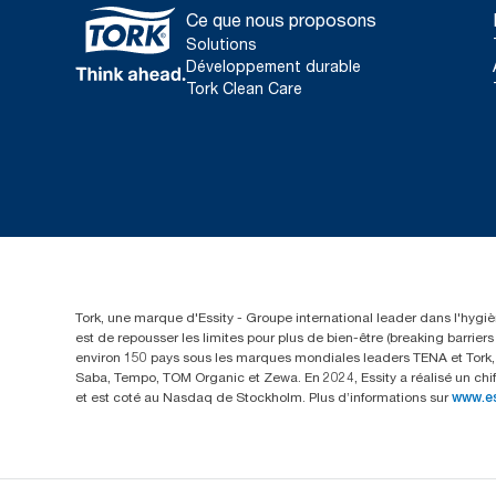
Ce que nous proposons
Solutions
Développement durable
Tork Clean Care
Tork, une marque d'Essity - Groupe international leader dans l'hygièn
est de repousser les limites pour plus de bien-être (breaking barrie
environ 150 pays sous les marques mondiales leaders TENA et Tork, a
Saba, Tempo, TOM Organic et Zewa. En 2024, Essity a réalisé un chif
et est coté au Nasdaq de Stockholm. Plus d’informations sur
www.e