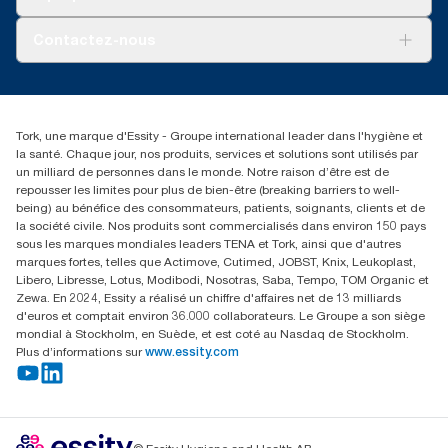
AD-a-Glance
Tork PaperCircle
À propos de nous
Contactez-nous
Réclamation pour produit
Réclamation pour service
info@tork.be
Réclamation pour distributeurs
02 766 05 30
Rechercher des distributeurs
Tork, une marque d'Essity - Groupe international leader dans l'hygiène et
Essity Belgium NV
la santé. Chaque jour, nos produits, services et solutions sont utilisés par
Berkenlaan 8B
un milliard de personnes dans le monde. Notre raison d’être est de
1831 MACHELEN
repousser les limites pour plus de bien-être (breaking barriers to well-
being) au bénéfice des consommateurs, patients, soignants, clients et de
la société civile. Nos produits sont commercialisés dans environ 150 pays
sous les marques mondiales leaders TENA et Tork, ainsi que d'autres
marques fortes, telles que Actimove, Cutimed, JOBST, Knix, Leukoplast,
Libero, Libresse, Lotus, Modibodi, Nosotras, Saba, Tempo, TOM Organic et
Zewa. En 2024, Essity a réalisé un chiffre d'affaires net de 13 milliards
d'euros et comptait environ 36.000 collaborateurs. Le Groupe a son siège
mondial à Stockholm, en Suède, et est coté au Nasdaq de Stockholm.
Plus d’informations sur
www.essity.com