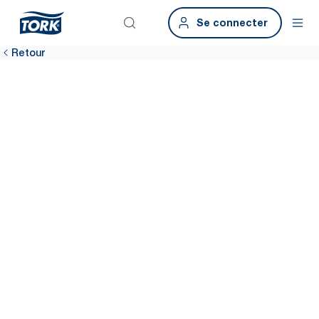
Se connecter
Retour
Gardez votre
réception et vos
salles de réunion
propres et
accueillantes
Assurez-vous que vos employés et visiteurs sentent qu’on se
soucie d’eux avec des solutions d’hygiène Tork accessibles, de la
réception aux salles de réunion. Nos distributeurs faciles à
entretenir aident les agents de nettoyage à garantir une qualité