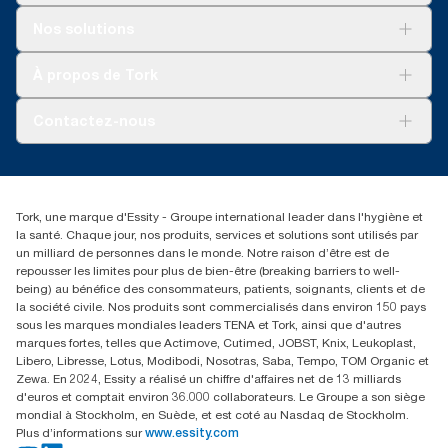
Solutions
Nos solutions
Développement durable
Tork Clean Care
Tork Vision Nettoyage
À propos de Tork
AD-a-Glance
Tork PaperCircle
À propos de nous
Contactez-nous
Réclamation pour produit
Réclamation pour service
info@tork.be
Réclamation pour distributeurs
02 766 05 30
Rechercher des distributeurs
Tork, une marque d'Essity - Groupe international leader dans l'hygiène et
Essity Belgium NV
la santé. Chaque jour, nos produits, services et solutions sont utilisés par
Berkenlaan 8B
un milliard de personnes dans le monde. Notre raison d’être est de
1831 MACHELEN
repousser les limites pour plus de bien-être (breaking barriers to well-
being) au bénéfice des consommateurs, patients, soignants, clients et de
la société civile. Nos produits sont commercialisés dans environ 150 pays
sous les marques mondiales leaders TENA et Tork, ainsi que d'autres
marques fortes, telles que Actimove, Cutimed, JOBST, Knix, Leukoplast,
Libero, Libresse, Lotus, Modibodi, Nosotras, Saba, Tempo, TOM Organic et
Zewa. En 2024, Essity a réalisé un chiffre d'affaires net de 13 milliards
d'euros et comptait environ 36.000 collaborateurs. Le Groupe a son siège
mondial à Stockholm, en Suède, et est coté au Nasdaq de Stockholm.
Plus d’informations sur
www.essity.com