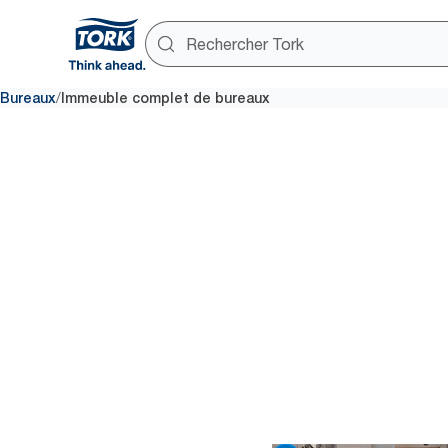
/
Bureaux
Immeuble complet de bureaux
Assure
Un lieu de travail propre entra
efficacement dans l’ensemble d
99 % du temps.*