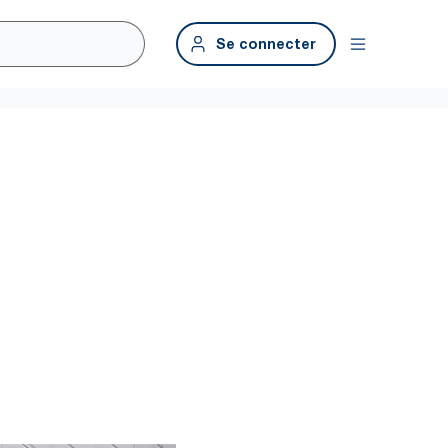
Se connecter
ail hygiénique
hygiène durables de Tork vous aident à nettoyer plus
nées assure que les distributeurs sont réapprovisionnés