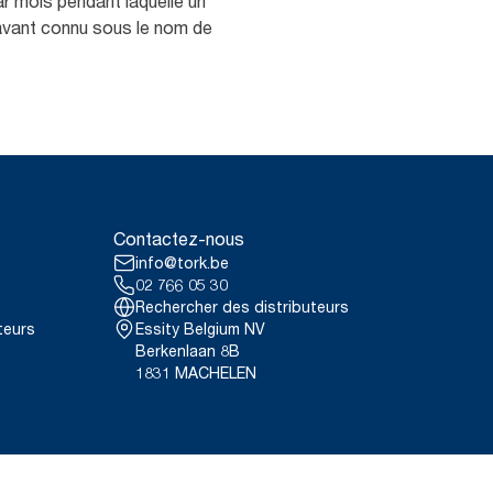
ar mois pendant laquelle un
aravant connu sous le nom de
Contactez-nous
info@tork.be
02 766 05 30
Rechercher des distributeurs
teurs
Essity Belgium NV
Berkenlaan 8B
1831 MACHELEN