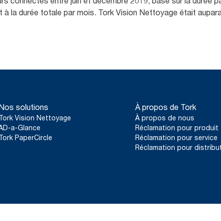
urs connectés entre juin et décembre 2019, basé sur la durée p
ort à la durée totale par mois. Tork Vision Nettoyage était aup
Nos solutions
À propos de Tork
Tork Vision Nettoyage
À propos de nous
AD-a-Glance
Réclamation pour produit
Tork PaperCircle
Réclamation pour service
Réclamation pour distribu