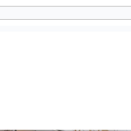
z un lieu de trav
îne une plus grande satisfaction des employés. Les solutions d’
e votre immeuble de bureaux, et le nettoyage basé sur les don