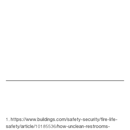
Obtenez une démonstration gratuite
1. https://www.buildings.com/safety-security/fire-life-
safety/article/10185536/how-unclean-restrooms-