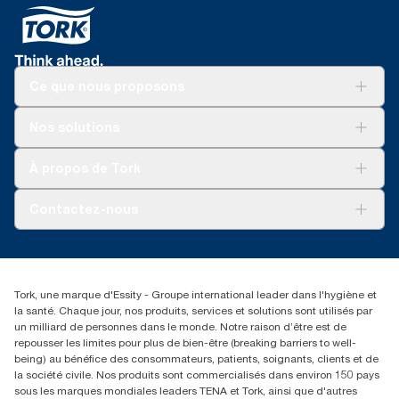
Ce que nous proposons
Solutions
Nos solutions
Développement durable
Tork Clean Care
Tork Vision Nettoyage
À propos de Tork
AD-a-Glance
Tork PaperCircle
À propos de nous
Contactez-nous
Réclamation pour produit
Réclamation pour service
info@tork.be
Réclamation pour distributeurs
02 766 05 30
Rechercher des distributeurs
Tork, une marque d'Essity - Groupe international leader dans l'hygiène et
Essity Belgium NV
la santé. Chaque jour, nos produits, services et solutions sont utilisés par
Berkenlaan 8B
un milliard de personnes dans le monde. Notre raison d’être est de
1831 MACHELEN
repousser les limites pour plus de bien-être (breaking barriers to well-
being) au bénéfice des consommateurs, patients, soignants, clients et de
la société civile. Nos produits sont commercialisés dans environ 150 pays
sous les marques mondiales leaders TENA et Tork, ainsi que d'autres