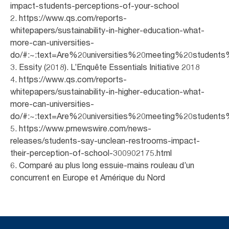
impact-students-perceptions-of-your-school
2. https://www.qs.com/reports-
whitepapers/sustainability-in-higher-education-what-
more-can-universities-
do/#:~:text=Are%20universities%20meeting%20student
3. Essity (2018). L’Enquête Essentials Initiative 2018
4. https://www.qs.com/reports-
whitepapers/sustainability-in-higher-education-what-
more-can-universities-
do/#:~:text=Are%20universities%20meeting%20student
5. https://www.prnewswire.com/news-
releases/students-say-unclean-restrooms-impact-
their-perception-of-school-300902175.html
6. Comparé au plus long essuie-mains rouleau d’un
concurrent en Europe et Amérique du Nord