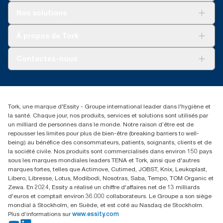
Solutions
Nos solutions
Développement durable
Tork Clean Care
Tork Vision Nettoyage
À propos de Tork
AD-a-Glance
Tork PaperCircle
À propos de nous
Contactez-nous
Réclamation pour produit
Réclamation pour service
info@tork.be
Réclamation pour distributeurs
02 766 05 30
Rechercher des distributeurs
Tork, une marque d'Essity - Groupe international leader dans l'hygiène et
Essity Belgium NV
la santé. Chaque jour, nos produits, services et solutions sont utilisés par
Berkenlaan 8B
un milliard de personnes dans le monde. Notre raison d’être est de
1831 MACHELEN
repousser les limites pour plus de bien-être (breaking barriers to well-
being) au bénéfice des consommateurs, patients, soignants, clients et de
la société civile. Nos produits sont commercialisés dans environ 150 pays
sous les marques mondiales leaders TENA et Tork, ainsi que d'autres
marques fortes, telles que Actimove, Cutimed, JOBST, Knix, Leukoplast,
Libero, Libresse, Lotus, Modibodi, Nosotras, Saba, Tempo, TOM Organic et
Zewa. En 2024, Essity a réalisé un chiffre d'affaires net de 13 milliards
d'euros et comptait environ 36.000 collaborateurs. Le Groupe a son siège
mondial à Stockholm, en Suède, et est coté au Nasdaq de Stockholm.
Plus d’informations sur
www.essity.com