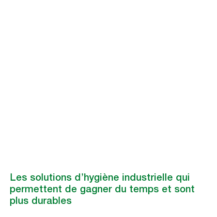
Distributeurs Tork
et produits
d’essuyage
exelCLEAN®
Les produits Tork contribuent à renforcer l’efficacité et le caractère
durable de vos processus de fabrication, avec des solutions qui
permettent de gagner du temps et de réduire le gaspillage.
Les solutions d’hygiène industrielle qui
permettent de gagner du temps et sont
plus durables