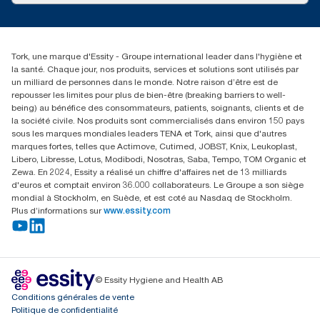
Réclamation pour service
info@tork.be
Réclamation pour distributeurs
02 766 05 30
Rechercher des distributeurs
Tork, une marque d'Essity - Groupe international leader dans l'hygiène et
Essity Belgium NV
la santé. Chaque jour, nos produits, services et solutions sont utilisés par
Berkenlaan 8B
un milliard de personnes dans le monde. Notre raison d’être est de
1831 MACHELEN
repousser les limites pour plus de bien-être (breaking barriers to well-
being) au bénéfice des consommateurs, patients, soignants, clients et de
la société civile. Nos produits sont commercialisés dans environ 150 pays
sous les marques mondiales leaders TENA et Tork, ainsi que d'autres
marques fortes, telles que Actimove, Cutimed, JOBST, Knix, Leukoplast,
Libero, Libresse, Lotus, Modibodi, Nosotras, Saba, Tempo, TOM Organic et
Zewa. En 2024, Essity a réalisé un chiffre d'affaires net de 13 milliards
d'euros et comptait environ 36.000 collaborateurs. Le Groupe a son siège
mondial à Stockholm, en Suède, et est coté au Nasdaq de Stockholm.
Plus d’informations sur
www.essity.com
© Essity Hygiene and Health AB
Conditions générales de vente
Politique de confidentialité