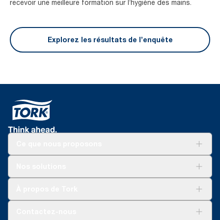
recevoir une meilleure formation sur l’hygiène des mains.
Explorez les résultats de l’enquête
Ce que nous proposons
Solutions
Nos solutions
Développement durable
Tork Clean Care
Tork Vision Nettoyage
À propos de Tork
AD-a-Glance
Tork PaperCircle
À propos de nous
Contactez-nous
Réclamation pour produit