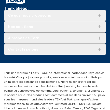
Ce que nous proposons
Solutions
Nos solutions
Développement durable
Tork Clean Care
Tork Vision Nettoyage
À propos de Tork
AD-a-Glance
Tork PaperCircle
À propos de nous
Contactez-nous
Réclamation pour produit
Réclamation pour service
info@tork.be
Réclamation pour distributeurs
02 766 05 30
Rechercher des distributeurs
Tork, une marque d'Essity - Groupe international leader dans l'hygiène et
Essity Belgium NV
la santé. Chaque jour, nos produits, services et solutions sont utilisés par
Berkenlaan 8B
un milliard de personnes dans le monde. Notre raison d’être est de
1831 MACHELEN
repousser les limites pour plus de bien-être (breaking barriers to well-
being) au bénéfice des consommateurs, patients, soignants, clients et de
la société civile. Nos produits sont commercialisés dans environ 150 pays
sous les marques mondiales leaders TENA et Tork, ainsi que d'autres
marques fortes, telles que Actimove, Cutimed, JOBST, Knix, Leukoplast,
Libero, Libresse, Lotus, Modibodi, Nosotras, Saba, Tempo, TOM Organic et