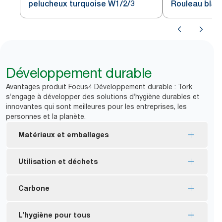
pelucheux turquoise W1/2/3
Rouleau blan
Développement durable
Avantages produit Focus4 Développement durable : Tork
s’engage à développer des solutions d’hygiène durables et
innovantes qui sont meilleures pour les entreprises, les
personnes et la planète.
Matériaux et emballages
Consommables certifiés FSC® : les fibres utilisées
Utilisation et déchets
dans ce produit proviennent de sources éco-
responsables.
Les chiffons conviennent pour une utilisation
Carbone
Emballage intérieur contenant au moins 30 % de
répétée, permettant ainsi d’en réduire la
plastique recyclé après utilisation.
consommation.
Depuis 2011, nous avons réduit l’empreinte
L’hygiène pour tous
*