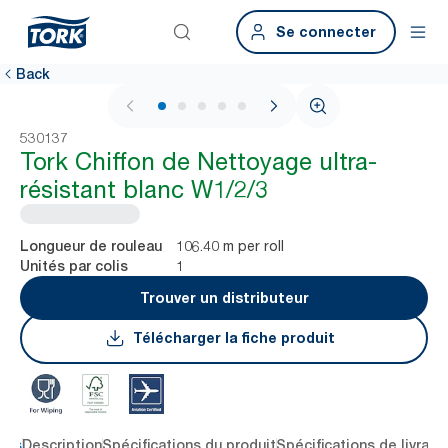
Se connecter
Back
1 / 7
530137
Tork Chiffon de Nettoyage ultra-
résistant blanc W1/2/3
106.40 m per roll
Longueur de rouleau
1
Unités par colis
Trouver un distributeur
Télécharger la fiche produit
lés
Description
Spécifications du produit
Spécifications de livrais