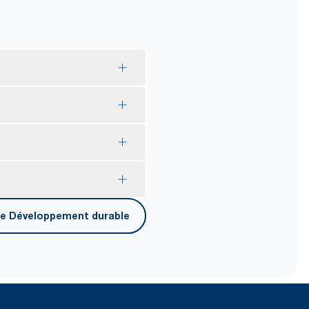
s provenant de sources éco-
l’Écolabel européen : impact
nsommation contrôlée réduit la
*
e du produit.
nt un emballage plastique
iée renouvelable et
utilisation (l’objectif de
ode de 4 semaines. Tork
™ Tork. Réduction calculée en
 footprint of 2.4 g CO2e per
de courte durée.
que Développement durable
**
et.
rcissent le temps nécessaire
lés relatifs aux différents
en France) à partir de mai 2023.
® pour un transport, une
clés relatifs aux différents
ies d’origine.
és.
per sheet. Based on third party