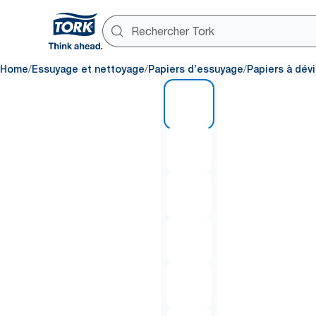
/
/
/
Home
Essuyage et nettoyage
Papiers d’essuyage
Papiers à dév
1 of 7