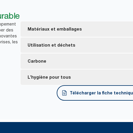
rable
oppement
Matériaux et emballages
per des
nnovantes
rises, les
Certifié FSC® : produit fabriqué à partir de fibre
Utilisation et déchets
responsables.
La plupart des produits de l’assortiment ont reçu 
La distribution feuille à feuille favorisant une co
Carbone
environnemental réduit tout au long du cycle de vi
*
consommation de papier de jusqu’à 37 %.
Une partie des produits de l’assortiment présente
Distributeurs fabriqués à partir d’électricité certif
L’hygiène pour tous
contenant au moins 30 % de plastique recyclé après 
*
compensés grâce à des projets pour le climat​.
*
Statistiques provenant d’études internes menées sur une péri
**
100 % sera atteint d’ici la fin 2025).
Distributeur à Dévidage Central comparé au distributeur Reflex
Tork Reflex has an average cradle-to-grave carbon
Certifiés par un tiers pour un contact alimentaire 
Télécharger la fiche techni
mètres carrés utilisés.
sheet, with cradle-to-gate part 1.3 g CO2e per she
Les rouleaux certifiés HACCP International raccou
*
Consultez le catalogue pour voir les certifications et messages c
pour rendre la production conforme HACCP
produits
*
Valable pour les distributeurs vendus ou loués en Europe (sauf 
Conditionnement ergonomique Tork Easy Handling
**
Consultez le catalogue pour voir les certifications et messages 
Électricité achetée certifiée renouvelable selon l’EECS et garant
produits
ouverture et une élimination de l’emballage simplifi
**
Represents the Tork Reflex (M3/M4) European refill assortment 