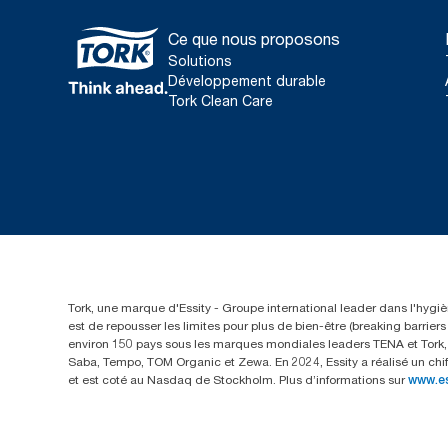
Ce que nous proposons
Solutions
Développement durable
Tork Clean Care
Tork, une marque d'Essity - Groupe international leader dans l'hygièn
est de repousser les limites pour plus de bien-être (breaking barrie
environ 150 pays sous les marques mondiales leaders TENA et Tork, a
Saba, Tempo, TOM Organic et Zewa. En 2024, Essity a réalisé un chif
et est coté au Nasdaq de Stockholm. Plus d’informations sur
www.e