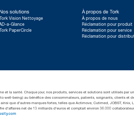
reviewed life cycle assessments (LCA) covering all refill quality 
system average, it is not intended to be used in carbon reporting
Nos solutions
À propos de Tork
consumption.
Tork Vision Nettoyage
À propos de nous
AD-a-Glance
Réclamation pour produit
Tork PaperCircle
Réclamation pour service
Réclamation pour distribu
e et la santé. Chaque jour, nos produits, services et solutions sont utilisés par 
rs to well-being) au bénéfice des consommateurs, patients, soignants, clients et d
insi que d'autres marques fortes, telles que Actimove, Cutimed, JOBST, Knix, Le
fre d'affaires net de 13 milliards d'euros et comptait environ 36.000 collaborat
ssity.com