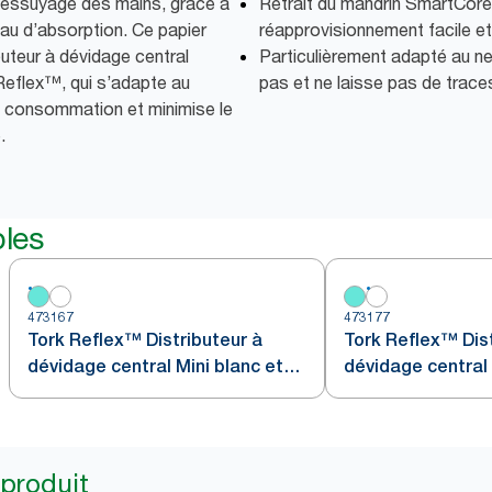
l’essuyage des mains, grâce à
Retrait du mandrin SmartCore
eau d’absorption. Ce papier
réapprovisionnement facile et
ibuteur à dévidage central
Particulièrement adapté au ne
k Reflex™, qui s’adapte au
pas et ne laisse pas de trace
la consommation et minimise le
.
bles
473167
473177
Tork Reflex™ Distributeur à
Tork Reflex™ Dist
dévidage central Mini blanc et
dévidage central
turquoise M3
 produit