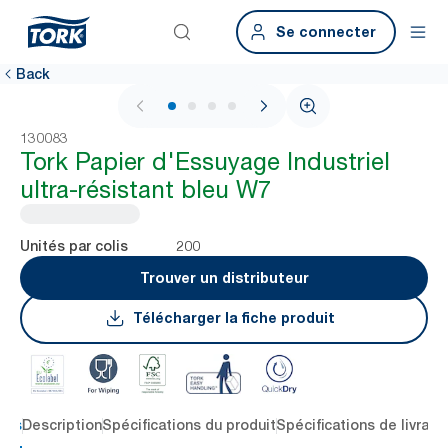
Se connecter
Back
1 / 4
130083
Tork Papier d'Essuyage Industriel
ultra-résistant bleu W7
200
Unités par colis
Trouver un distributeur
Télécharger la fiche produit
lés
Description
Spécifications du produit
Spécifications de livrais