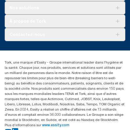
Solutions
Nos solutions
Développement durable
Tork Clean Care
Tork Vision Nettoyage
À propos de Tork
AD-a-Glance
Tork PaperCircle
À propos de nous
Contactez-nous
Réclamation pour produit
Réclamation pour service
info@tork.be
Réclamation pour distributeurs
02 766 05 30
Rechercher des distributeurs
Tork, une marque d'Essity - Groupe international leader dans l'hygiène et
Essity Belgium NV
la santé. Chaque jour, nos produits, services et solutions sont utilisés par
Berkenlaan 8B
un milliard de personnes dans le monde. Notre raison d’être est de
1831 MACHELEN
repousser les limites pour plus de bien-être (breaking barriers to well-
being) au bénéfice des consommateurs, patients, soignants, clients et de
la société civile. Nos produits sont commercialisés dans environ 150 pays
sous les marques mondiales leaders TENA et Tork, ainsi que d'autres
marques fortes, telles que Actimove, Cutimed, JOBST, Knix, Leukoplast,
Libero, Libresse, Lotus, Modibodi, Nosotras, Saba, Tempo, TOM Organic et
Zewa. En 2024, Essity a réalisé un chiffre d'affaires net de 13 milliards
d'euros et comptait environ 36.000 collaborateurs. Le Groupe a son siège
mondial à Stockholm, en Suède, et est coté au Nasdaq de Stockholm.
Plus d’informations sur
www.essity.com