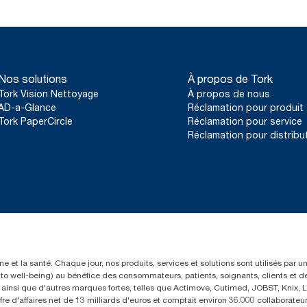
Nos solutions
À propos de Tork
Tork Vision Nettoyage
À propos de nous
AD-a-Glance
Réclamation pour produit
Tork PaperCircle
Réclamation pour service
Réclamation pour distribu
e et la santé. Chaque jour, nos produits, services et solutions sont utilisés par 
rs to well-being) au bénéfice des consommateurs, patients, soignants, clients et d
insi que d'autres marques fortes, telles que Actimove, Cutimed, JOBST, Knix, Le
fre d'affaires net de 13 milliards d'euros et comptait environ 36.000 collaborat