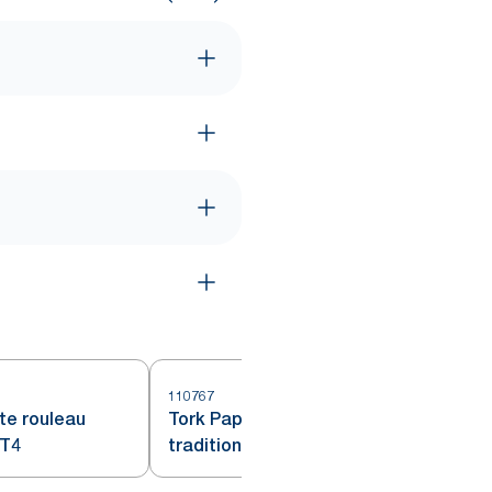
110767
1
tte rouleau
Tork Papier Toilette Rouleau
 T4
traditionnel blanc T4