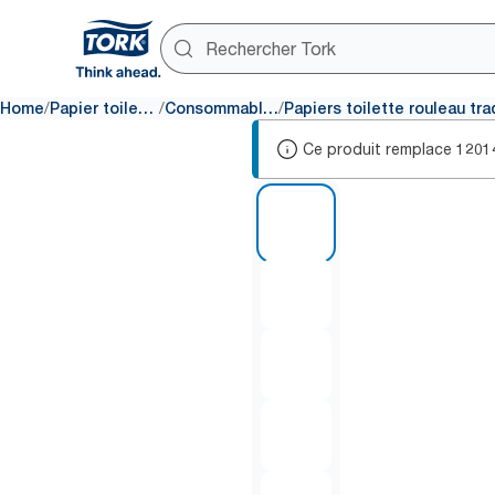
/
/
/
Home
Papier toilette
Consommables
Ce produit remplace
1201
1 of 5