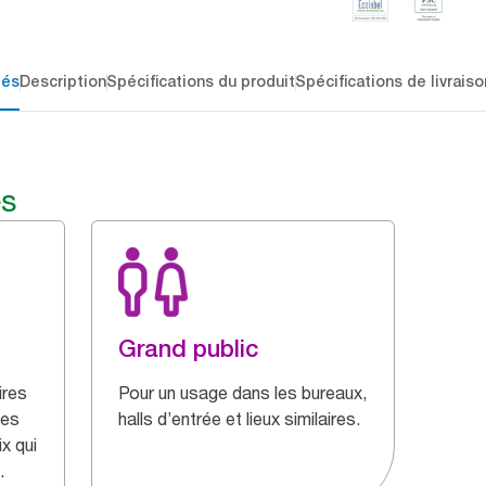
lés
Description
Spécifications du produit
Spécifications de livraiso
és
Grand public
ires
Pour un usage dans les bureaux,
des
halls d’entrée et lieux similaires.
ix qui
.