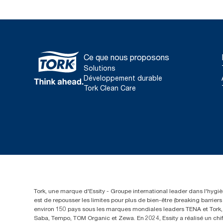
Ce que nous proposons
Solutions
Développement durable
Tork Clean Care
Tork, une marque d'Essity - Groupe international leader dans l'hygièn
est de repousser les limites pour plus de bien-être (breaking barrie
environ 150 pays sous les marques mondiales leaders TENA et Tork, a
Saba, Tempo, TOM Organic et Zewa. En 2024, Essity a réalisé un chif