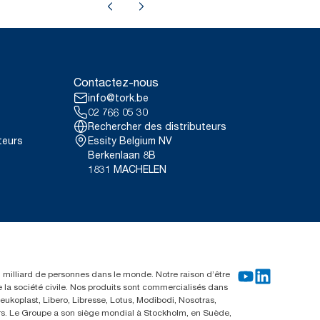
Contactez-nous
info@tork.be
02 766 05 30
Rechercher des distributeurs
teurs
Essity Belgium NV
Berkenlaan 8B
1831 MACHELEN
un milliard de personnes dans le monde. Notre raison d’être
e la société civile. Nos produits sont commercialisés dans
ukoplast, Libero, Libresse, Lotus, Modibodi, Nosotras,
eurs. Le Groupe a son siège mondial à Stockholm, en Suède,