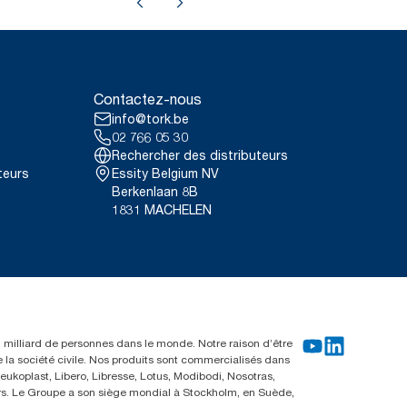
Contactez-nous
info@tork.be
02 766 05 30
Rechercher des distributeurs
teurs
Essity Belgium NV
Berkenlaan 8B
1831 MACHELEN
un milliard de personnes dans le monde. Notre raison d’être
e la société civile. Nos produits sont commercialisés dans
ukoplast, Libero, Libresse, Lotus, Modibodi, Nosotras,
eurs. Le Groupe a son siège mondial à Stockholm, en Suède,