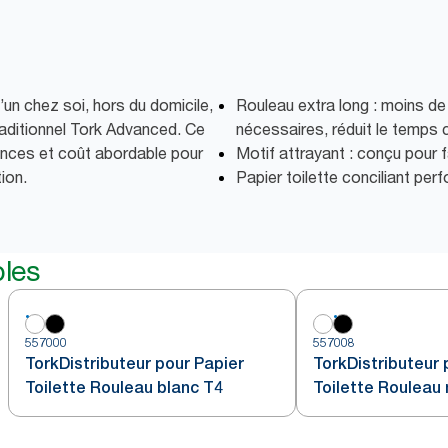
’un chez soi, hors du domicile,
Rouleau extra long : moins d
traditionnel Tork Advanced. Ce
nécessaires, réduit le temps c
mances et coût abordable pour
Motif attrayant : conçu pour 
tion.
Papier toilette conciliant pe
bles
557000
557008
TorkDistributeur pour Papier
TorkDistributeur 
Toilette Rouleau blanc T4
Toilette Rouleau 