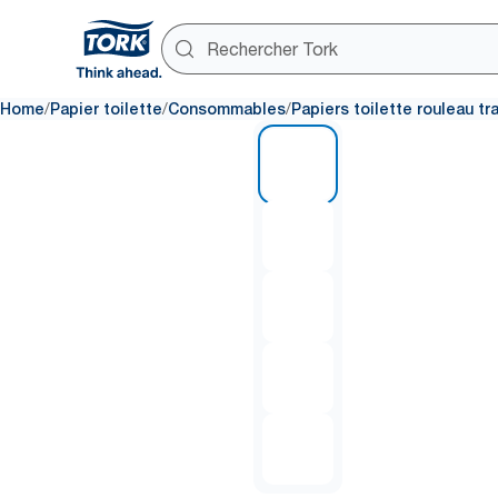
/
/
/
Home
Papier toilette
Consommables
Papiers toilette rouleau tr
1 of 5