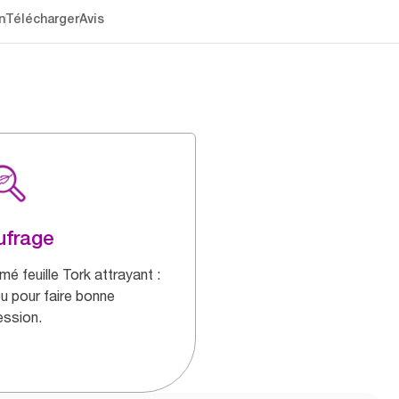
n
Télécharger
Avis
ufrage
mé feuille Tork attrayant :
u pour faire bonne
ession.