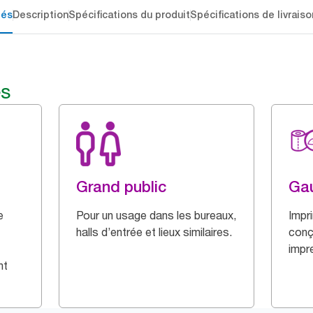
lés
Description
Spécifications du produit
Spécifications de livraiso
és
Grand public
Ga
e
Pour un usage dans les bureaux,
Impri
halls d’entrée et lieux similaires.
conç
impr
nt