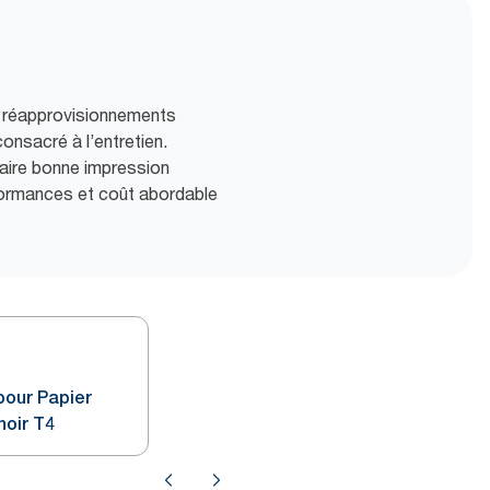
e réapprovisionnements
onsacré à l’entretien.
faire bonne impression
rformances et coût abordable
pour Papier
noir T4