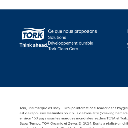
Ce que nous proposons
Solutions
Développement durable
Tork Clean Care
Tork, une marque d'Essity - Groupe international leader dans l'hygièn
est de repousser les limites pour plus de bien-être (breaking barrie
environ 150 pays sous les marques mondiales leaders TENA et Tork, a
Saba, Tempo, TOM Organic et Zewa. En 2024, Essity a réalisé un chif