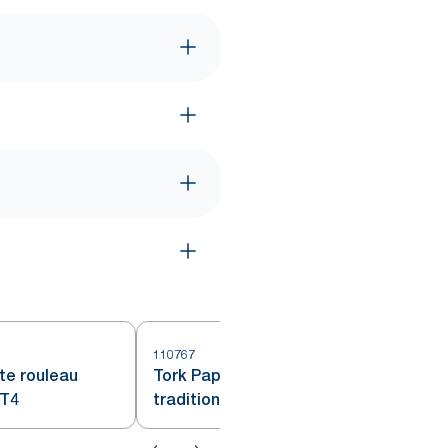
110767
1
tte rouleau
Tork Papier Toilette Rouleau
 T4
traditionnel blanc T4