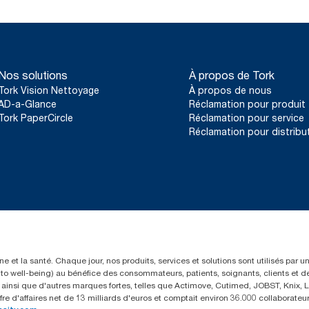
Nos solutions
À propos de Tork
Tork Vision Nettoyage
À propos de nous
AD-a-Glance
Réclamation pour produit
Tork PaperCircle
Réclamation pour service
Réclamation pour distribu
e et la santé. Chaque jour, nos produits, services et solutions sont utilisés par 
rs to well-being) au bénéfice des consommateurs, patients, soignants, clients et d
insi que d'autres marques fortes, telles que Actimove, Cutimed, JOBST, Knix, Le
fre d'affaires net de 13 milliards d'euros et comptait environ 36.000 collaborat