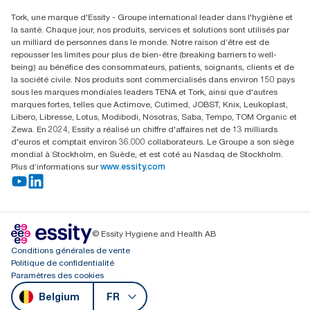
Rechercher des distributeurs
Tork, une marque d'Essity - Groupe international leader dans l'hygiène et
Essity Belgium NV
la santé. Chaque jour, nos produits, services et solutions sont utilisés par
Berkenlaan 8B
un milliard de personnes dans le monde. Notre raison d’être est de
1831 MACHELEN
repousser les limites pour plus de bien-être (breaking barriers to well-
being) au bénéfice des consommateurs, patients, soignants, clients et de
la société civile. Nos produits sont commercialisés dans environ 150 pays
sous les marques mondiales leaders TENA et Tork, ainsi que d'autres
marques fortes, telles que Actimove, Cutimed, JOBST, Knix, Leukoplast,
Libero, Libresse, Lotus, Modibodi, Nosotras, Saba, Tempo, TOM Organic et
Zewa. En 2024, Essity a réalisé un chiffre d'affaires net de 13 milliards
d'euros et comptait environ 36.000 collaborateurs. Le Groupe a son siège
mondial à Stockholm, en Suède, et est coté au Nasdaq de Stockholm.
Plus d’informations sur
www.essity.com
© Essity Hygiene and Health AB
Conditions générales de vente
Politique de confidentialité
Paramètres des cookies
Belgium
FR