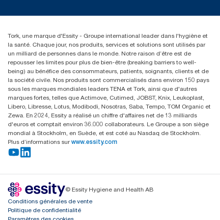
Réclamation pour service
info@tork.be
Réclamation pour distributeurs
02 766 05 30
Rechercher des distributeurs
Tork, une marque d'Essity - Groupe international leader dans l'hygiène et
Essity Belgium NV
la santé. Chaque jour, nos produits, services et solutions sont utilisés par
Berkenlaan 8B
un milliard de personnes dans le monde. Notre raison d’être est de
1831 MACHELEN
repousser les limites pour plus de bien-être (breaking barriers to well-
being) au bénéfice des consommateurs, patients, soignants, clients et de
la société civile. Nos produits sont commercialisés dans environ 150 pays
sous les marques mondiales leaders TENA et Tork, ainsi que d'autres
marques fortes, telles que Actimove, Cutimed, JOBST, Knix, Leukoplast,
Libero, Libresse, Lotus, Modibodi, Nosotras, Saba, Tempo, TOM Organic et
Zewa. En 2024, Essity a réalisé un chiffre d'affaires net de 13 milliards
d'euros et comptait environ 36.000 collaborateurs. Le Groupe a son siège
mondial à Stockholm, en Suède, et est coté au Nasdaq de Stockholm.
Plus d’informations sur
www.essity.com
© Essity Hygiene and Health AB
Conditions générales de vente
Politique de confidentialité
Paramètres des cookies