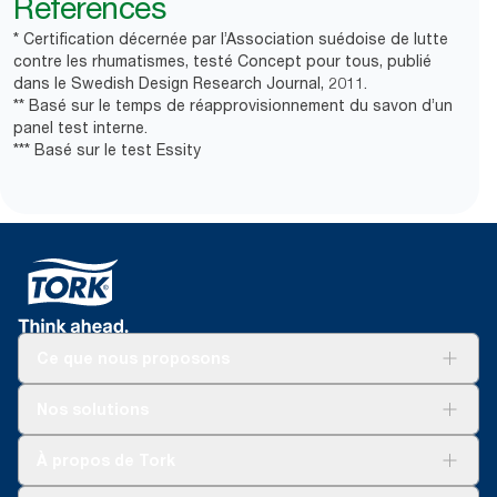
Références
* Certification décernée par l’Association suédoise de lutte
contre les rhumatismes, testé Concept pour tous, publié
dans le Swedish Design Research Journal, 2011.
** Basé sur le temps de réapprovisionnement du savon d’un
panel test interne.
*** Basé sur le test Essity
Ce que nous proposons
Solutions
Nos solutions
Développement durable
Tork Clean Care
Tork Vision Nettoyage
À propos de Tork
AD-a-Glance