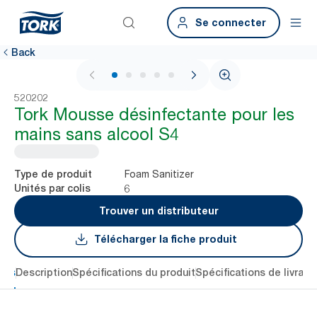
Se connecter
Back
1 / 5
520202
Tork Mousse désinfectante pour les
mains sans alcool S4
Foam Sanitizer
Type de produit
6
Unités par colis
Trouver un distributeur
Télécharger la fiche produit
lés
Description
Spécifications du produit
Spécifications de livrais