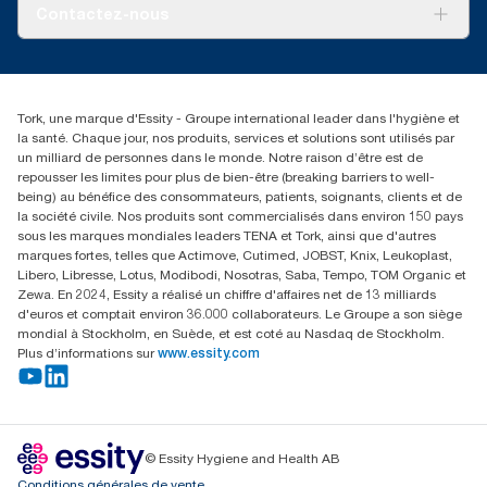
Tork PaperCircle
À propos de nous
Contactez-nous
Réclamation pour produit
Réclamation pour service
info@tork.be
Réclamation pour distributeurs
02 766 05 30
Rechercher des distributeurs
Tork, une marque d'Essity - Groupe international leader dans l'hygiène et
Essity Belgium NV
la santé. Chaque jour, nos produits, services et solutions sont utilisés par
Berkenlaan 8B
un milliard de personnes dans le monde. Notre raison d’être est de
1831 MACHELEN
repousser les limites pour plus de bien-être (breaking barriers to well-
being) au bénéfice des consommateurs, patients, soignants, clients et de
la société civile. Nos produits sont commercialisés dans environ 150 pays
sous les marques mondiales leaders TENA et Tork, ainsi que d'autres
marques fortes, telles que Actimove, Cutimed, JOBST, Knix, Leukoplast,
Libero, Libresse, Lotus, Modibodi, Nosotras, Saba, Tempo, TOM Organic et
Zewa. En 2024, Essity a réalisé un chiffre d'affaires net de 13 milliards
d'euros et comptait environ 36.000 collaborateurs. Le Groupe a son siège
mondial à Stockholm, en Suède, et est coté au Nasdaq de Stockholm.
Plus d’informations sur
www.essity.com
© Essity Hygiene and Health AB
Conditions générales de vente