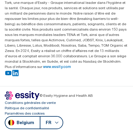
Tork, une marque d'Essity - Groupe international leader dans l'hygiène et
Essity Belgium NV
la santé. Chaque jour, nos produits, services et solutions sont utilisés par
Berkenlaan 8B
un milliard de personnes dans le monde. Notre raison d’être est de
1831 MACHELEN
repousser les limites pour plus de bien-être (breaking barriers to well-
being) au bénéfice des consommateurs, patients, soignants, clients et de
la société civile. Nos produits sont commercialisés dans environ 150 pays
sous les marques mondiales leaders TENA et Tork, ainsi que d'autres
marques fortes, telles que Actimove, Cutimed, JOBST, Knix, Leukoplast,
Libero, Libresse, Lotus, Modibodi, Nosotras, Saba, Tempo, TOM Organic et
Zewa. En 2024, Essity a réalisé un chiffre d'affaires net de 13 milliards
d'euros et comptait environ 36.000 collaborateurs. Le Groupe a son siège
mondial à Stockholm, en Suède, et est coté au Nasdaq de Stockholm.
Plus d’informations sur
www.essity.com
© Essity Hygiene and Health AB
Conditions générales de vente
Politique de confidentialité
Paramètres des cookies
Belgium
FR