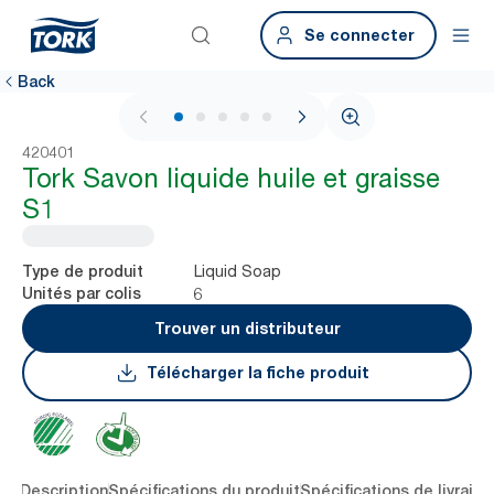
Se connecter
Back
1 / 6
420401
Tork Savon liquide huile et graisse
S1
Liquid Soap
Type de produit
6
Unités par colis
Trouver un distributeur
Télécharger la fiche produit
lés
Description
Spécifications du produit
Spécifications de livraiso