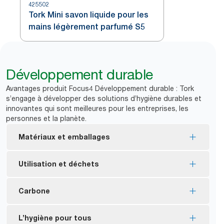
425502
Tork Mini savon liquide pour les
mains légèrement parfumé S5
Développement durable
Avantages produit Focus4 Développement durable : Tork
s’engage à développer des solutions d’hygiène durables et
innovantes qui sont meilleures pour les entreprises, les
personnes et la planète.
Matériaux et emballages
Les savons mousse et liquide Tork sont fabriqués
Utilisation et déchets
avec au moins 94 % d’ingrédients d’origine
*
naturelle.
Les distributeurs manuels Tork sont conçus pour
Carbone
Consommables certifiés Écolabel européen :
*
offrir plus d’un million de lavages de mains.
impact environnemental réduit tout au long du
Les ingrédients des savons Tork ont un faible
Distributeurs à émissions carbone réduites
L’hygiène pour tous
cycle de vie du produit