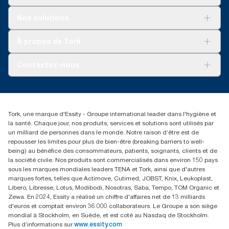
garanties d’origine.
Solutions
Nos solutions
****
* Représente l’assortiment de savons liquides européen par
Développement durable
occasion d’utilisation. Analyses du cycle de vie (ACV) vérifiées
Tork Clean Care
Tork Vision Nettoyage
par des tiers couvrant tous les niveaux de qualité combinées
À propos de Tork
AD-a-Glance
avec des données de consommation (dose de savon de 1,5 g
et dose d’eau de 495 g). Comme ces données sont une
Tork PaperCircle
À propos de nous
Contactez-nous
moyenne des systèmes, elles ne doivent pas être utilisées à des
Réclamation pour produit
fins de création de rapports relatifs à l’empreinte carbone pour
Réclamation pour service
info@tork.be
des articles et une consommation spécifiques.
Réclamation pour distributeurs
02 766 05 30
Rechercher des distributeurs
Tork, une marque d'Essity - Groupe international leader dans l'hygiène et
Essity Belgium NV
la santé. Chaque jour, nos produits, services et solutions sont utilisés par
Berkenlaan 8B
un milliard de personnes dans le monde. Notre raison d’être est de
1831 MACHELEN
repousser les limites pour plus de bien-être (breaking barriers to well-
being) au bénéfice des consommateurs, patients, soignants, clients et de
la société civile. Nos produits sont commercialisés dans environ 150 pays
sous les marques mondiales leaders TENA et Tork, ainsi que d'autres
marques fortes, telles que Actimove, Cutimed, JOBST, Knix, Leukoplast,
Libero, Libresse, Lotus, Modibodi, Nosotras, Saba, Tempo, TOM Organic et
Zewa. En 2024, Essity a réalisé un chiffre d'affaires net de 13 milliards
d'euros et comptait environ 36.000 collaborateurs. Le Groupe a son siège
mondial à Stockholm, en Suède, et est coté au Nasdaq de Stockholm.
Plus d’informations sur
www.essity.com