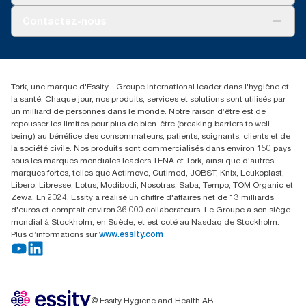
Tork PaperCircle
À propos de nous
Contactez-nous
Réclamation pour produit
Réclamation pour service
info@tork.be
Réclamation pour distributeurs
02 766 05 30
Rechercher des distributeurs
Tork, une marque d'Essity - Groupe international leader dans l'hygiène et
Essity Belgium NV
la santé. Chaque jour, nos produits, services et solutions sont utilisés par
Berkenlaan 8B
un milliard de personnes dans le monde. Notre raison d’être est de
1831 MACHELEN
repousser les limites pour plus de bien-être (breaking barriers to well-
being) au bénéfice des consommateurs, patients, soignants, clients et de
la société civile. Nos produits sont commercialisés dans environ 150 pays
sous les marques mondiales leaders TENA et Tork, ainsi que d'autres
marques fortes, telles que Actimove, Cutimed, JOBST, Knix, Leukoplast,
Libero, Libresse, Lotus, Modibodi, Nosotras, Saba, Tempo, TOM Organic et
Zewa. En 2024, Essity a réalisé un chiffre d'affaires net de 13 milliards
d'euros et comptait environ 36.000 collaborateurs. Le Groupe a son siège
mondial à Stockholm, en Suède, et est coté au Nasdaq de Stockholm.
Plus d’informations sur
www.essity.com
© Essity Hygiene and Health AB