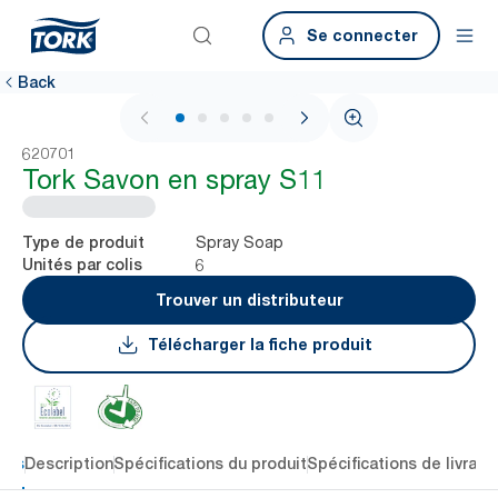
Se connecter
Back
1 / 5
620701
Tork Savon en spray S11
Spray Soap
Type de produit
6
Unités par colis
Trouver un distributeur
Télécharger la fiche produit
lés
Description
Spécifications du produit
Spécifications de livrais