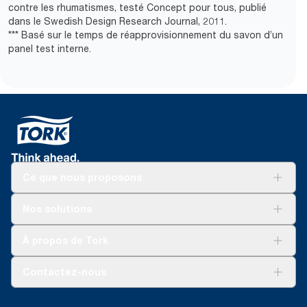
contre les rhumatismes, testé Concept pour tous, publié
dans le Swedish Design Research Journal, 2011.
*** Basé sur le temps de réapprovisionnement du savon d’un
panel test interne.
Ce que nous proposons
Solutions
Nos solutions
Développement durable
Tork Clean Care
Tork Vision Nettoyage
À propos de Tork
AD-a-Glance
Tork PaperCircle
À propos de nous
Contactez-nous
Réclamation pour produit
Réclamation pour service
info@tork.be