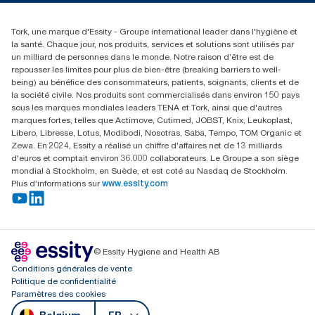
Réclamation pour distributeurs
02 766 05 30
Rechercher des distributeurs
Tork, une marque d'Essity - Groupe international leader dans l'hygiène et
Essity Belgium NV
la santé. Chaque jour, nos produits, services et solutions sont utilisés par
Berkenlaan 8B
un milliard de personnes dans le monde. Notre raison d’être est de
1831 MACHELEN
repousser les limites pour plus de bien-être (breaking barriers to well-
being) au bénéfice des consommateurs, patients, soignants, clients et de
la société civile. Nos produits sont commercialisés dans environ 150 pays
sous les marques mondiales leaders TENA et Tork, ainsi que d'autres
marques fortes, telles que Actimove, Cutimed, JOBST, Knix, Leukoplast,
Libero, Libresse, Lotus, Modibodi, Nosotras, Saba, Tempo, TOM Organic et
Zewa. En 2024, Essity a réalisé un chiffre d'affaires net de 13 milliards
d'euros et comptait environ 36.000 collaborateurs. Le Groupe a son siège
mondial à Stockholm, en Suède, et est coté au Nasdaq de Stockholm.
Plus d’informations sur
www.essity.com
© Essity Hygiene and Health AB
Conditions générales de vente
Politique de confidentialité
Paramètres des cookies