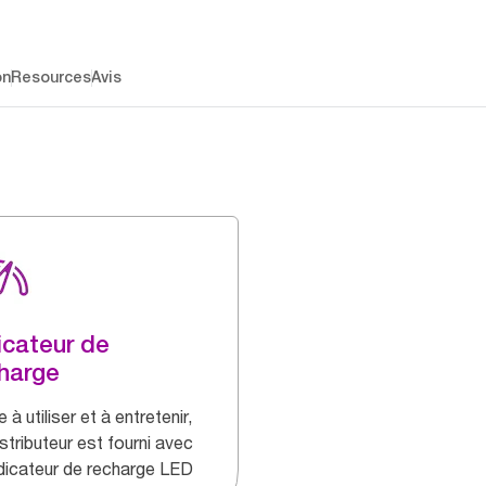
on
Resources
Avis
icateur de
harge
e à utiliser et à entretenir,
stributeur est fourni avec
ndicateur de recharge LED