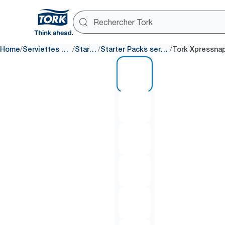
/
/
/
/
Home
Serviettes et art de la table
Starter Packs
Starter Packs serviettes enchevêtrées
1 of 7