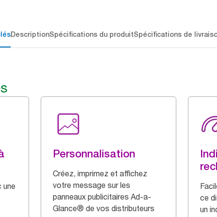
lés
Description
Spécifications du produit
Spécifications de livrais
és
à
Personnalisation
Ind
rec
Créez, imprimez et affichez
votre message sur les
c une
Facil
panneaux publicitaires Ad-a-
ce di
Glance® de vos distributeurs
un i