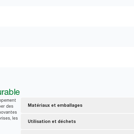
rable
oppement
Matériaux et emballages
per des
nnovantes
rises, les
Les serviettes Tork Xpressnap Fit Naturel sont c
Utilisation et déchets
recyclées. 30 à 70 % des fibres proviennent de s
des briques de boissons ou des cartons recyclés.