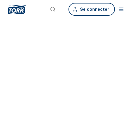
Se connecter
Tork Xpressnap
Fit®
Gagnez du temps et favorisez une bonne hygiène