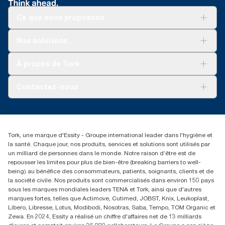
Ce que nous proposons
Solutions
Nos solutions
Développement durable
Tork Clean Care
Tork Vision Nettoyage
À propos de Tork
AD-a-Glance
Tork PaperCircle
À propos de nous
Contactez-nous
Réclamation pour produit
Réclamation pour service
info@tork.be
Réclamation pour distributeurs
02 766 05 30
Rechercher des distributeurs
Tork, une marque d'Essity - Groupe international leader dans l'hygiène et
Essity Belgium NV
la santé. Chaque jour, nos produits, services et solutions sont utilisés par
Berkenlaan 8B
un milliard de personnes dans le monde. Notre raison d’être est de
1831 MACHELEN
repousser les limites pour plus de bien-être (breaking barriers to well-
being) au bénéfice des consommateurs, patients, soignants, clients et de
la société civile. Nos produits sont commercialisés dans environ 150 pays
sous les marques mondiales leaders TENA et Tork, ainsi que d'autres
marques fortes, telles que Actimove, Cutimed, JOBST, Knix, Leukoplast,
Libero, Libresse, Lotus, Modibodi, Nosotras, Saba, Tempo, TOM Organic et
Zewa. En 2024, Essity a réalisé un chiffre d'affaires net de 13 milliards