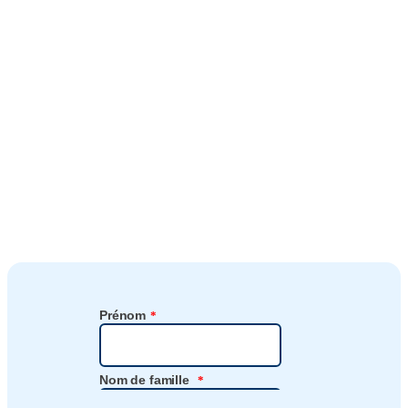
réduction des
déchets
Il vous suffit de remplir le formulaire si Tork PaperCircle vous
intéresse. L’un de nos experts vous contactera sous peu.