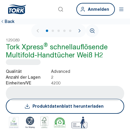
Anmelden
Back
1 / 7
129089
®
Tork Xpress
schnellauflösende
Multifold-Handtücher Weiß H2
Advanced
Qualität
2
Anzahl der Lagen
4200
Einheiten/VE
Produktdatenblatt herunterladen