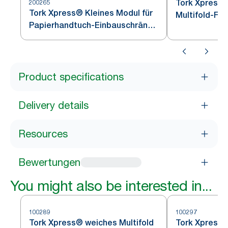
Tork Xpress®
200265
Tork Xpress® Kleines Modul für
Multifold-Fa
Papierhandtuch-Einbauschränke
Edelstahl H2
Weiß H2
Product specifications
Delivery details
Resources
Bewertungen
You might also be interested in...
100289
100297
Tork Xpress® weiches Multifold
Tork Xpress®