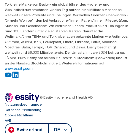
CO2-Fußabdruck aller Tork Xpress® Multifold (H2)
Tork, eine Marke von Essity - ein global führendes Hygiene- und
Essity Switzerland AG
Nachfüllpackungen vor Beginn des Bezugs von Strom aus
Gesundheitsunternehmen. Jeden Tag nutzen eine Milliarde Menschen
Parkstraße 1b
erneuerbaren Quellen für unsere Papierherstellung, der durch
weltweit unsere Produkte und Lösungen. Wir wollen Grenzen überwinden -
6214 Schenkon
Herkunftsnachweise verifiziert und bestätigt ist. Die sich daraus
für mehr Wohlbefinden bei Verbraucher*innen, Patient*innen, Pflegekräften,
Mo-Do 8:00-16:30 | Fr 8:00-15:00
ergebenden CO2-Einsparungen wurden in einer von externen
Kunden und Gesellschaft. Wir vertreiben unsere Produkte und Lösungen in
GLN: 7609999000928
Stellen geprüften Cradle-to-grave-Lebenszyklusanalyse (LCA)
rund 150 Ländern unter vielen starken Marken, darunter die
quantifiziert.
Weltmarktführer TENA und Tork, aber auch bekannte Marken wie Actimove,
Cutimed, JOBST, Knix, Leukoplast, Libero, Libresse, Lotus, Modibodi,
Nosotras, Saba, Tempo, TOM Organic, und Zewa. Essity beschäftigt
weltweit rund 36.000 Mitarbeitende. Der Umsatz im Jahr 2024 betrug ca.
13 Mrd. Euro. Essity hat seinen Hauptsitz in Stockholm (Schweden) und ist
an der Nasdaq Stockholm notiert. Weitere Informationen auf
www.essity.com
© Essity Hygiene and Health AB
Nutzungsbedingungen
Datenschutzerklärung
Cookie Richtlinie
AVB
Switzerland
DE