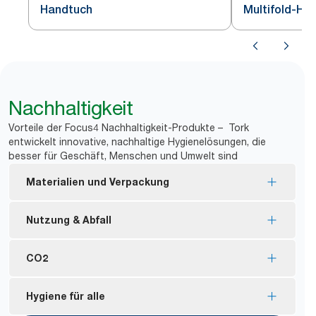
Handtuch
Multifold-Ha
Nachhaltigkeit
Vorteile der Focus4 Nachhaltigkeit-Produkte – Tork
entwickelt innovative, nachhaltige Hygienelösungen, die
besser für Geschäft, Menschen und Umwelt sind
Materialien und Verpackung
Nachfüllmaterial mit EU Ecolabel-Zertifizierung –
Nutzung & Abfall
reduzierte Umweltbelastung während des
Produktlebenszyklus
Geringere Nachfüllfrequenz mit
CO2
FSC® certified refills – made from responsibly
Einzelblattentnahmesystem, das Verbrauch und
sourced fiber.
*
Abfall reduziert.
CO2-neutral zertifizierte Spender im Image
Hygiene für alle
Tork Naturprodukte werden zu 100 % aus
Tork Handtücher können mit Tork PaperCircle® zu
Design – produziert mit zertifizierter erneuerbarer