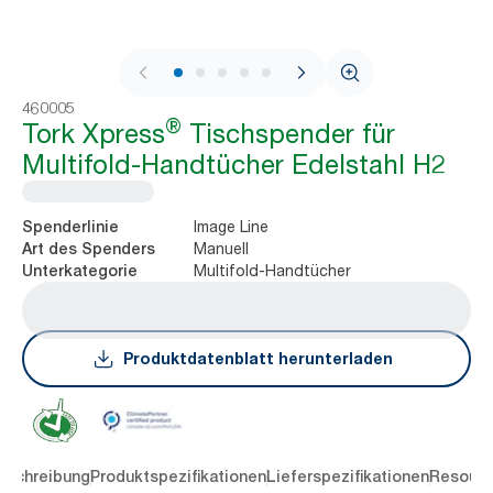
1 / 10
460005
®
Tork Xpress
Tischspender für
Multifold-Handtücher Edelstahl H2
Image Line
Spenderlinie
Manuell
Art des Spenders
Multifold-Handtücher
Unterkategorie
Produktdatenblatt herunterladen
eschreibung
Produktspezifikationen
Lieferspezifikationen
Resourc