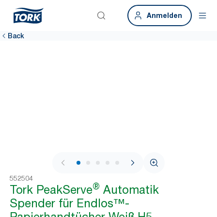
Anmelden
Back
1 / 11
552504
®
Tork PeakServe
Automatik
Spender für Endlos™-
Papierhandtücher Weiß H5