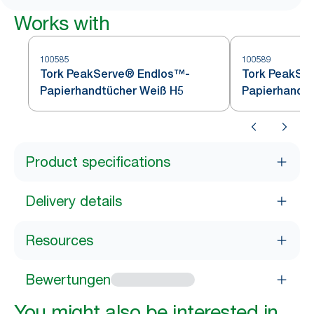
Works with
100585
100589
Tork PeakServe® Endlos™-
Tork PeakSe
Papierhandtücher Weiß H5
Papierhandtü
Product specifications
Delivery details
Resources
Bewertungen
You might also be interested in...