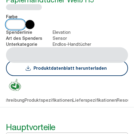
Farbe
Elevation
Spenderlinie
Sensor
Art des Spenders
Endlos-Handtücher
Unterkategorie
Produktdatenblatt herunterladen
eschreibung
Produktspezifikationen
Lieferspezifikationen
Resourc
Hauptvorteile