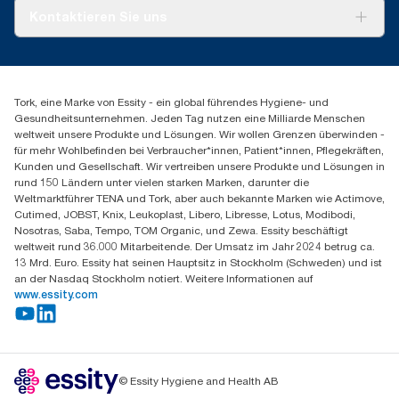
*
Gültig für Spender, die ab Mai 2023 in Europa (außer
Tork PaperCircle
***
**
Über uns
Beim Händewaschen mit Seife und Wasser im Vergleich zur
Vergleich des Durchschnittsgewichts von Tork 471114 und
Kontaktieren Sie uns
Frankreich) verkauft oder geliehen werden. ClimatePartner-
290265 mit dem Durchschnittsgewicht von Tork 100589
Verwendung von ausschließlich Seife oder Wasser. Basierend
Produktreklamation
zertifiziertes Produkt: www.climate-id.com/de/9VIUDN.
auf der modifizierten Norm EN 1499, getestet mit E.Coli., unter
Servicereklamation
torkmaster@essity.com
****
Verfügbar in ausgewählten Ländern Europas.
Verwendung von Tork Mild-Duftende Seife Nachfüllmaterial Art.
**
Durch komprimierte Handtücher doppelt so großer
Spenderreklamation
+41 (0)848/810152
420501 und Tork PeakServe® Nachfüllmaterial Art. 100589.
Handtuchvorrat pro Kubikmeter (100 % mehr), dadurch Gewinn
Finden Sie Ihren Vertriebspartner
von Lagerfläche und mehr Handtücher auf dem
***
Tork, eine Marke von Essity - ein global führendes Hygiene- und
Zertifiziert von der Schwedischen Rheuma-Organisation.
Essity Switzerland AG
Reinigungswagen (*verglichen mit Tork Multifold-Handtüchern
Gesundheitsunternehmen. Jeden Tag nutzen eine Milliarde Menschen
Parkstraße 1b
150299)
weltweit unsere Produkte und Lösungen. Wir wollen Grenzen überwinden -
6214 Schenkon
für mehr Wohlbefinden bei Verbraucher*innen, Patient*innen, Pflegekräften,
***
Stellt das europäische Tork PeakServe® (H5)
Mo-Do 8:00-16:30 | Fr 8:00-15:00
Kunden und Gesellschaft. Wir vertreiben unsere Produkte und Lösungen in
Nachfüllsortiment nach Verwendungszweck dar. Basiert auf von
GLN: 7609999000928
rund 150 Ländern unter vielen starken Marken, darunter die
externen Stellen geprüften Lebenszyklusanalysen (LCA), die alle
Weltmarktführer TENA und Tork, aber auch bekannte Marken wie Actimove,
Nachfüllqualitätsstufen abdecken, kombiniert mit
Cutimed, JOBST, Knix, Leukoplast, Libero, Libresse, Lotus, Modibodi,
Nutzungsdaten. Da es sich bei diesen Daten um einen
Nosotras, Saba, Tempo, TOM Organic, und Zewa. Essity beschäftigt
Systemdurchschnitt handelt, sind sie nicht für die CO2-
weltweit rund 36.000 Mitarbeitende. Der Umsatz im Jahr 2024 betrug ca.
Berichterstattung für spezielle Artikel und einen speziellen
13 Mrd. Euro. Essity hat seinen Hauptsitz in Stockholm (Schweden) und ist
Verbrauch gedacht.
an der Nasdaq Stockholm notiert. Weitere Informationen auf
****
Im Vergleich zum CO2-Fußabdruck für Nachfüllmaterial vor
www.essity.com
dem 1. April 2025, als wir mit dem Bezug von Strom aus
erneuerbaren Quellen für unsere Papierherstellung begonnen
haben, wobei der Strom durch Herkunftsnachweise verifiziert
wird und abgeglichen ist. Die sich daraus ergebende
Verringerung des CO2-Fußabdrucks wurde in einer von externen
© Essity Hygiene and Health AB
Stellen geprüften Cradle-to-grave-Lebenszyklusanalyse