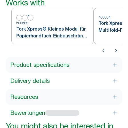
Works with
460004
Tork Xpress®
200265
Tork Xpress® Kleines Modul für
Multifold-Fa
Papierhandtuch-Einbauschränke
Edelstahl H2
Weiß H2
Product specifications
Delivery details
Resources
Bewertungen
You might also be interested in...