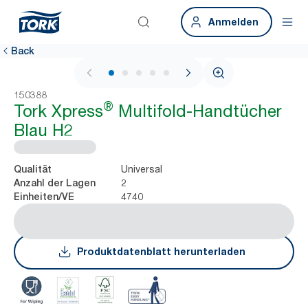
Anmelden
Back
1 / 7
150388
®
Tork Xpress
Multifold-Handtücher
Blau H2
Universal
Qualität
2
Anzahl der Lagen
4740
Einheiten/VE
Produktdatenblatt herunterladen