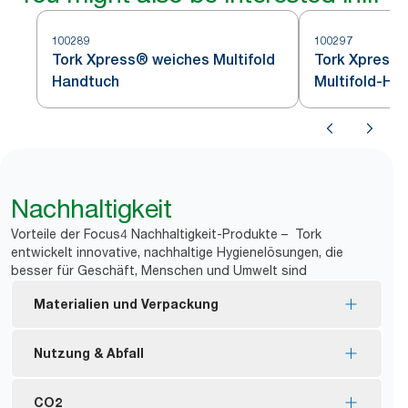
100289
100297
Tork Xpress® weiches Multifold
Tork Xpress®
Handtuch
Multifold-Ha
Nachhaltigkeit
Vorteile der Focus4 Nachhaltigkeit-Produkte – Tork
entwickelt innovative, nachhaltige Hygienelösungen, die
besser für Geschäft, Menschen und Umwelt sind
Materialien und Verpackung
Nachfüllmaterial mit EU Ecolabel-Zertifizierung –
Nutzung & Abfall
reduzierte Umweltbelastung während des
Produktlebenszyklus
Geringere Nachfüllfrequenz mit
CO2