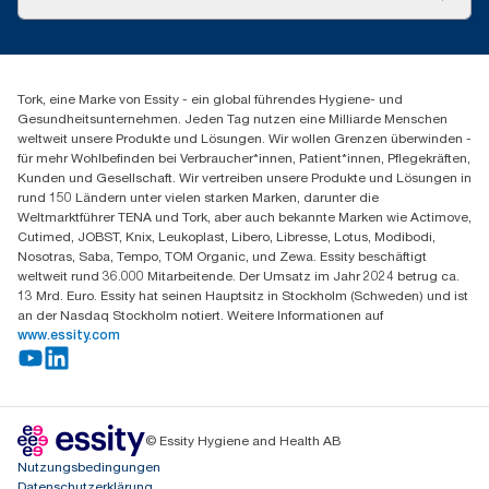
Systemdurchschnitt handelt, sind sie nicht für die CO2-
Produktreklamation
Berichterstattung für spezielle Artikel und einen speziellen
Servicereklamation
torkmaster@essity.com
Verbrauch gedacht.
Spenderreklamation
+41 (0)848/810152
***
Durchschnittlicher Wert, im Vergleich zum durchschnittlichen
Finden Sie Ihren Vertriebspartner
CO2-Fußabdruck aller Tork Xpress® Multifold (H2)
Tork, eine Marke von Essity - ein global führendes Hygiene- und
Essity Switzerland AG
Nachfüllpackungen vor Beginn des Bezugs von Strom aus
Gesundheitsunternehmen. Jeden Tag nutzen eine Milliarde Menschen
Parkstraße 1b
erneuerbaren Quellen für unsere Papierherstellung, der durch
weltweit unsere Produkte und Lösungen. Wir wollen Grenzen überwinden -
6214 Schenkon
Herkunftsnachweise verifiziert und bestätigt ist. Die sich daraus
für mehr Wohlbefinden bei Verbraucher*innen, Patient*innen, Pflegekräften,
Mo-Do 8:00-16:30 | Fr 8:00-15:00
ergebenden CO2-Einsparungen wurden in einer von externen
Kunden und Gesellschaft. Wir vertreiben unsere Produkte und Lösungen in
GLN: 7609999000928
Stellen geprüften Cradle-to-grave-Lebenszyklusanalyse (LCA)
rund 150 Ländern unter vielen starken Marken, darunter die
quantifiziert.
Weltmarktführer TENA und Tork, aber auch bekannte Marken wie Actimove,
Cutimed, JOBST, Knix, Leukoplast, Libero, Libresse, Lotus, Modibodi,
Nosotras, Saba, Tempo, TOM Organic, und Zewa. Essity beschäftigt
weltweit rund 36.000 Mitarbeitende. Der Umsatz im Jahr 2024 betrug ca.
13 Mrd. Euro. Essity hat seinen Hauptsitz in Stockholm (Schweden) und ist
an der Nasdaq Stockholm notiert. Weitere Informationen auf
www.essity.com
© Essity Hygiene and Health AB
Nutzungsbedingungen
Datenschutzerklärung