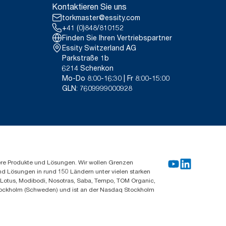
sortiment nach Verwendungszweck
Kontaktieren Sie uns
lysen (LCA), die alle
0888, 100889 und 120454
torkmaster@essity.com
n. Da es sich bei diesen Daten
+41 (0)848/810152
-Berichterstattung für spezielle
Finden Sie Ihren Vertriebspartner
Essity Switzerland AG
n CO2-Fußabdruck aller Tork
Parkstraße 1b
ugs von Strom aus erneuerbaren
6214 Schenkon
se verifiziert und bestätigt ist.
Mo-Do 8:00-16:30 | Fr 8:00-15:00
von externen Stellen geprüften
GLN: 7609999000928
ere Produkte und Lösungen. Wir wollen Grenzen
und Lösungen in rund 150 Ländern unter vielen starken
, Lotus, Modibodi, Nosotras, Saba, Tempo, TOM Organic,
n Stockholm (Schweden) und ist an der Nasdaq Stockholm