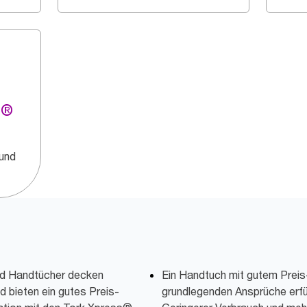
g®
 und
ld Handtücher decken
Ein Handtuch mit gutem Preis-
 bieten ein gutes Preis-
grundlegenden Ansprüche erfül