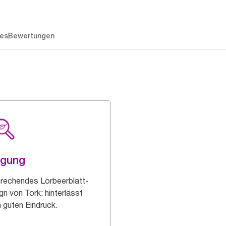
es
Bewertungen
ägung
rechendes Lorbeerblatt-
gn von Tork: hinterlässt
n guten Eindruck.