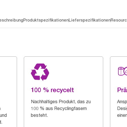
eschreibung
Produktspezifikationen
Lieferspezifikationen
Resourc
100 % recycelt
Pr
Nachhaltiges Produkt, das zu
Ansp
m
100 % aus Recyclingfasern
Desi
 und
besteht.
eine
.