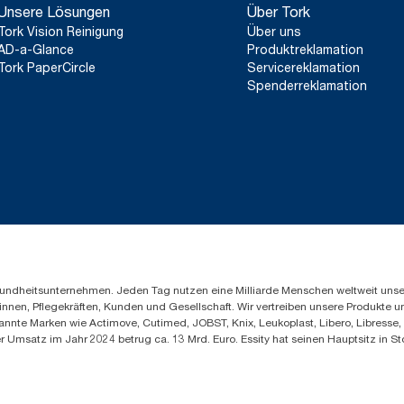
**
Unsere Lösungen
Stellt das europäische Tork Xpress® Multifold (H2) Nachfüll
Über Tork
*
dar. Basiert auf von externen Stellen geprüften Lebenszyklusana
In Kombination mit den Artikeln 100297, 120289, 150299, 10
Tork Vision Reinigung
Über uns
Nachfüllqualitätsstufen abdecken, kombiniert mit Nutzungsdate
AD-a-Glance
Produktreklamation
**
Zertifiziert von der Schwedischen Rheuma-Organisation.
um einen Systemdurchschnitt handelt, sind sie nicht für die CO2
Tork PaperCircle
Servicereklamation
Artikel und einen speziellen Verbrauch gedacht.
Spenderreklamation
***
Durchschnittlicher Wert, im Vergleich zum durchschnittliche
Xpress® Multifold (H2) Nachfüllpackungen vor Beginn des Bez
Quellen für unsere Papierherstellung, der durch Herkunftsnachwei
Die sich daraus ergebenden CO2-Einsparungen wurden in einer 
Cradle-to-grave-Lebenszyklusanalyse (LCA) quantifiziert.
Gesundheitsunternehmen. Jeden Tag nutzen eine Milliarde Menschen weltweit uns
innen, Pflegekräften, Kunden und Gesellschaft. Wir vertreiben unsere Produkte 
annte Marken wie Actimove, Cutimed, JOBST, Knix, Leukoplast, Libero, Libresse
er Umsatz im Jahr 2024 betrug ca. 13 Mrd. Euro. Essity hat seinen Hauptsitz i