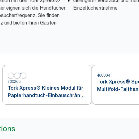
nation mit den Tork Xpress®
Geringerer Verbrauch und meh
er eignen sich die Handtücher
Einzeltuchentnahme
esucherfrequenz. Sie finden
 und bieten Ihren Gästen
460004
Tork Xpress® Spe
200265
Tork Xpress® Kleines Modul für
Multifold-Faltha
Papierhandtuch-Einbauschränke
Edelstahl H2
Weiß H2
tions