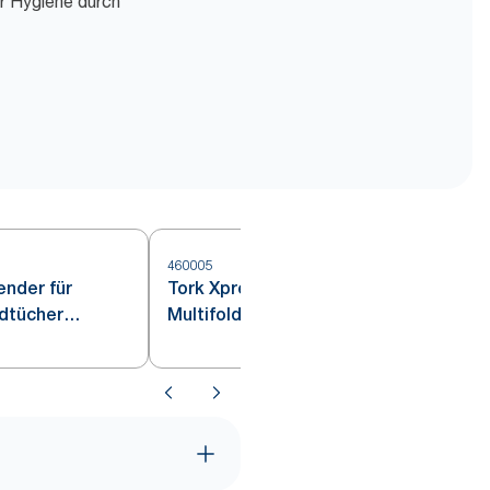
r Hygiene durch
460005
nder für
Tork Xpress® Tischspender für
5
ndtücher
Multifold-Handtücher Edelstahl
H2