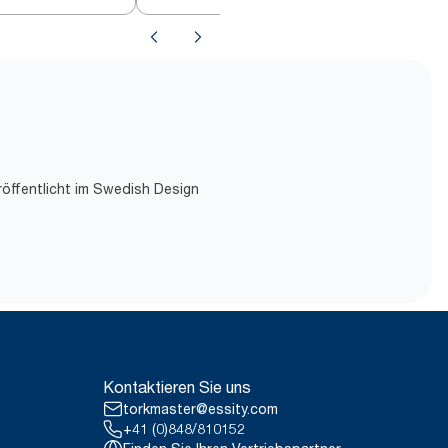
röffentlicht im Swedish Design
Kontaktieren Sie uns
torkmaster@essity.com
+41 (0)848/810152