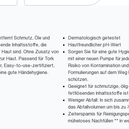
ntfernt Schmutz, Öle und
Dermatologisch getestet
sende Inhaltsstoffe, die
Hautfreundlicher pH-Wert
r Haut sind. Ohne Zusatz von
Sorgen Sie für eine gute Hygi
zur Haut. Passend für Tork
mit einer neuen Pumpe für jed
, Easy-to-use-zertifiziert,
Risiko von Kontamination und 
eine gute Händehygiene.
Formulierungen auf dem Weg 
schützen.
Geeignet für schmutzige, ölig
fettlösenden Inhaltsstoffe ist
Weniger Abfall: In sich zusam
das Abfallvolumen um bis zu 
Zeitersparnis für Reinigungspe
müheloses Nachfüllen ** in w