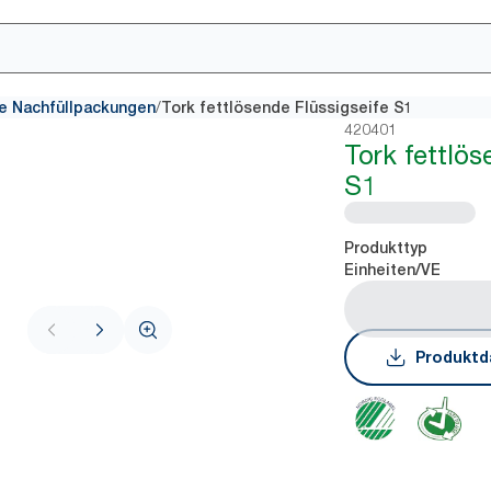
/
e Nachfüllpackungen
Tork fettlösende Flüssigseife S1
420401
Tork fettlös
S1
Produkttyp
Einheiten/VE
Produktd