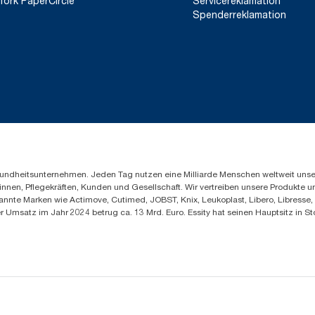
Tork PaperCircle
Servicereklamation
Spenderreklamation
Gesundheitsunternehmen. Jeden Tag nutzen eine Milliarde Menschen weltweit uns
innen, Pflegekräften, Kunden und Gesellschaft. Wir vertreiben unsere Produkte 
annte Marken wie Actimove, Cutimed, JOBST, Knix, Leukoplast, Libero, Libresse
er Umsatz im Jahr 2024 betrug ca. 13 Mrd. Euro. Essity hat seinen Hauptsitz i