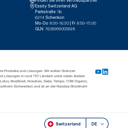
Finden Sie Ihren Vertriebspartner
Essity Switzerland AG
Parkstraße 1b
6214 Schenkon
Mo-Do 8:00-16:30 | Fr 8:00-15:00
GLN: 7609999000928
ere Produkte und Lösungen. Wir wollen Grenzen
und Lösungen in rund 150 Ländern unter vielen starken
, Lotus, Modibodi, Nosotras, Saba, Tempo, TOM Organic,
n Stockholm (Schweden) und ist an der Nasdaq Stockholm
Switzerland
DE