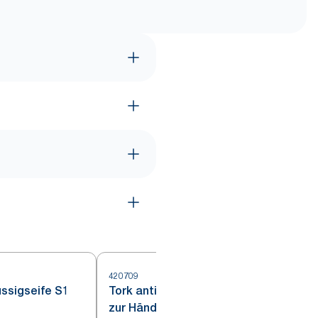
420709
4
üssigseife S1
Tork antimikrobielle Flüssigseife
zur Händedekontamination S1